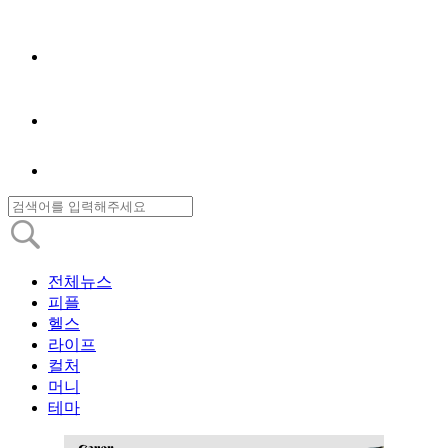
전체뉴스
피플
헬스
라이프
컬처
머니
테마