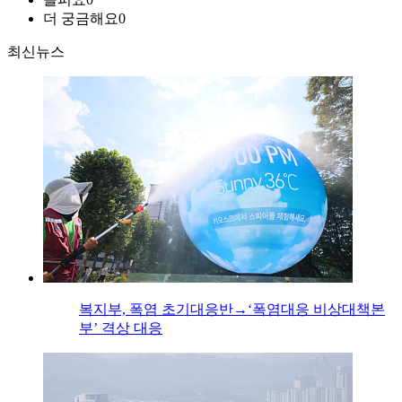
더 궁금해요
0
최신뉴스
복지부, 폭염 초기대응반→‘폭염대응 비상대책본
부’ 격상 대응