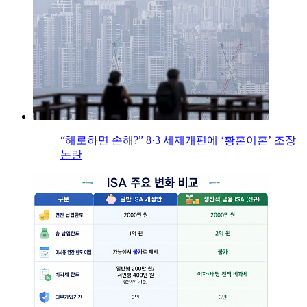
“해로하면 손해?” 8·3 세제개편에 ‘황혼이혼’ 조장
논란