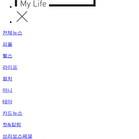
전체뉴스
피플
헬스
라이프
컬처
머니
테마
카드뉴스
컷&칼럼
브라보스페셜