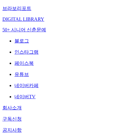
브라보리포트
DIGITAL LIBRARY
50+ 시니어 신춘문예
블로그
인스타그램
페이스북
유튜브
네이버카페
네이버TV
회사소개
구독신청
공지사항