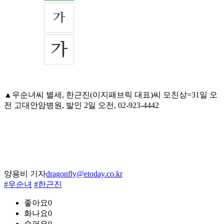
▲우순녀씨 별세, 한근진(이지패브릭 대표)씨 모친상=31일 오
전 고대안암병원, 발인 2일 오전, 02-923-4442
양용비 기자
dragonfly@etoday.co.kr
#우순녀
#한근진
좋아요
0
화나요
0
슬퍼요
0