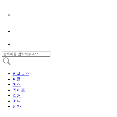
전체뉴스
피플
헬스
라이프
컬처
머니
테마