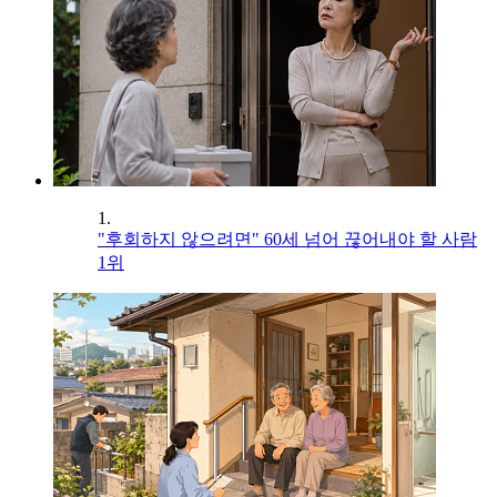
1.
"후회하지 않으려면" 60세 넘어 끊어내야 할 사람
1위