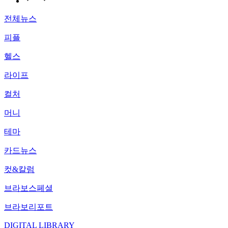
전체뉴스
피플
헬스
라이프
컬처
머니
테마
카드뉴스
컷&칼럼
브라보스페셜
브라보리포트
DIGITAL LIBRARY