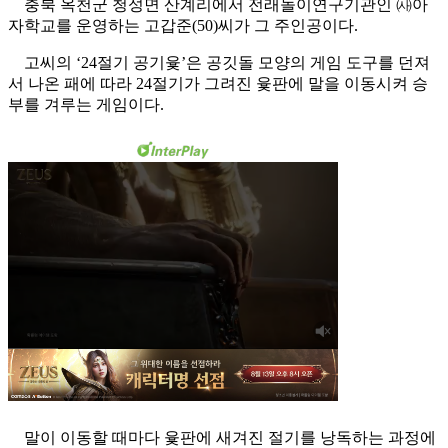
충북 옥천군 청성면 산계리에서 전래놀이연구기관인 ㈔아
자학교를 운영하는 고갑준(50)씨가 그 주인공이다.
고씨의 ‘24절기 공기윷’은 공깃돌 모양의 게임 도구를 던져
서 나온 패에 따라 24절기가 그려진 윷판에 말을 이동시켜 승
부를 겨루는 게임이다.
말이 이동할 때마다 윷판에 새겨진 절기를 낭독하는 과정에