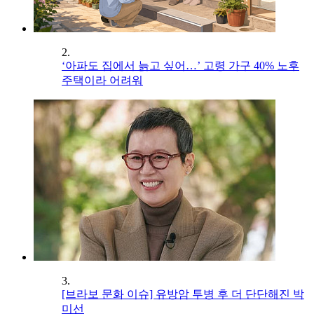
2.
‘아파도 집에서 늙고 싶어…’ 고령 가구 40% 노후
주택이라 어려워
3.
[브라보 문화 이슈] 유방암 투병 후 더 단단해진 박
미선