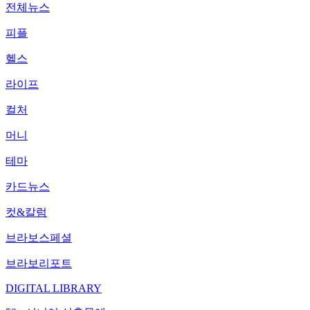
전체뉴스
피플
헬스
라이프
컬처
머니
테마
카드뉴스
컷&칼럼
브라보스페셜
브라보리포트
DIGITAL LIBRARY