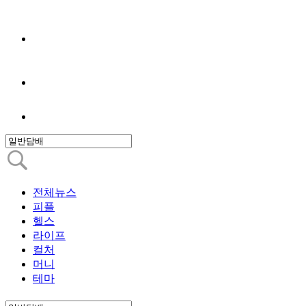
전체뉴스
피플
헬스
라이프
컬처
머니
테마