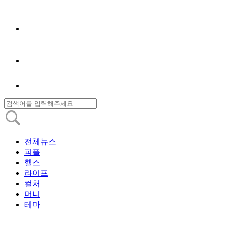
전체뉴스
피플
헬스
라이프
컬처
머니
테마