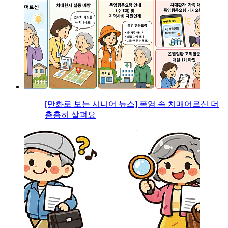
[만화로 보는 시니어 뉴스] 폭염 속 치매어르신 더
촘촘히 살펴요