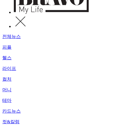
전체뉴스
피플
헬스
라이프
컬처
머니
테마
카드뉴스
컷&칼럼