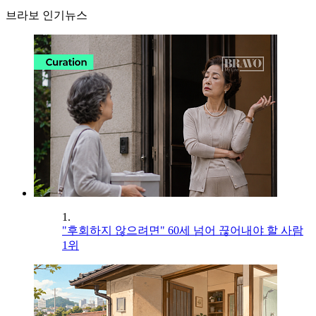
브라보 인기뉴스
1.
"후회하지 않으려면" 60세 넘어 끊어내야 할 사람
1위