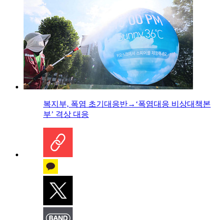
복지부, 폭염 초기대응반→‘폭염대응 비상대책본
부’ 격상 대응