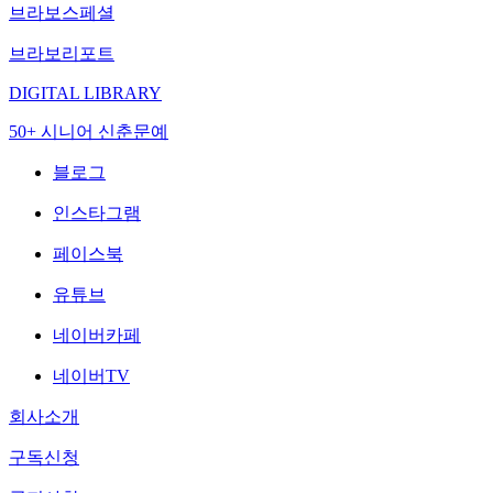
브라보스페셜
브라보리포트
DIGITAL LIBRARY
50+ 시니어 신춘문예
블로그
인스타그램
페이스북
유튜브
네이버카페
네이버TV
회사소개
구독신청