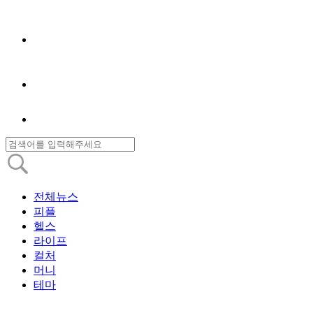
전체뉴스
피플
헬스
라이프
컬처
머니
테마