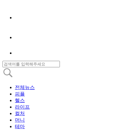
전체뉴스
피플
헬스
라이프
컬처
머니
테마