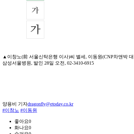
▲이창노(前 서울신탁은행 이사)씨 별세, 이동원(CNP차앤박
삼성서울병원, 발인 28일 오전, 02-3410-6915
양용비 기자
dragonfly@etoday.co.kr
#이창노
#이동원
좋아요
0
화나요
0
슬퍼요
0