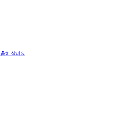
촘촘히 살펴요