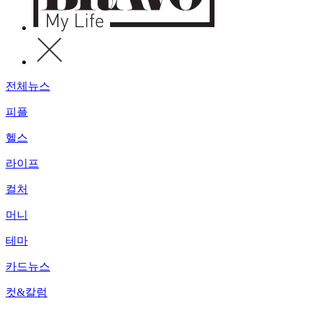
전체뉴스
피플
헬스
라이프
컬처
머니
테마
카드뉴스
컷&칼럼