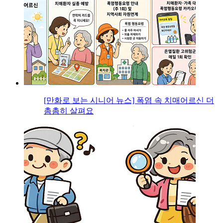
[만화로 보는 시니어 뉴스] 폭염 속 치매어르신 더
촘촘히 살펴요