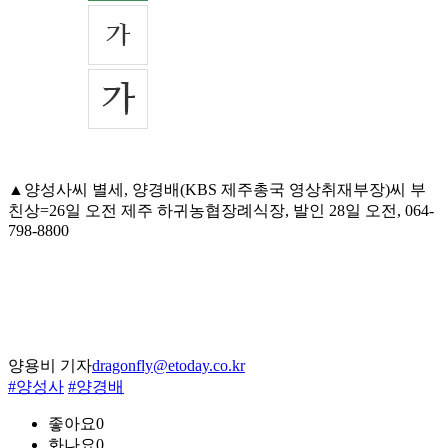
▲양성사씨 별세, 양경배(KBS 제주총국 영상취재부장)씨 부
친상=26일 오전 제주 하귀농협장례식장, 발인 28일 오전, 064-
798-8800
양용비 기자
dragonfly@etoday.co.kr
#양성사
#양경배
좋아요
0
화나요
0