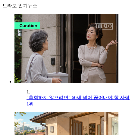
브라보 인기뉴스
1.
"후회하지 않으려면" 60세 넘어 끊어내야 할 사람
1위