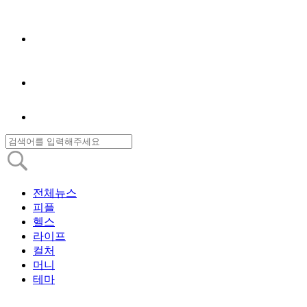
전체뉴스
피플
헬스
라이프
컬처
머니
테마