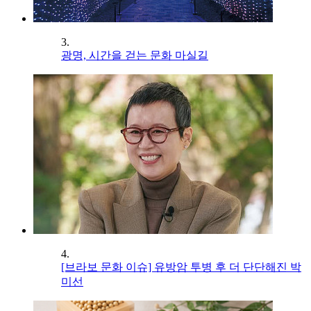
3.
광명, 시간을 걷는 문화 마실길
4.
[브라보 문화 이슈] 유방암 투병 후 더 단단해진 박
미선