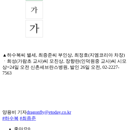
▲하수복씨 별세, 최증준씨 부인상, 최정호(지엠코리아 차장)
ㆍ희성(가람초 교사)씨 모친상, 장향란(인덕원중 교사)씨 시모
상=24일 오전 신촌세브란스병원, 발인 26일 오전, 02-2227-
7563
양용비 기자
dragonfly@etoday.co.kr
#하수복
#최증준
좋아요
0