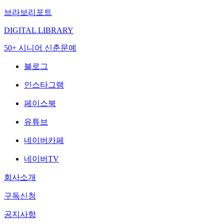
브라보리포트
DIGITAL LIBRARY
50+ 시니어 신춘문예
블로그
인스타그램
페이스북
유튜브
네이버카페
네이버TV
회사소개
구독신청
공지사항