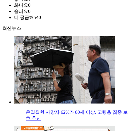
화나요
0
슬퍼요
0
더 궁금해요
0
최신뉴스
온열질환 사망자 62%가 80세 이상, 고령층 집중 보
호 추진