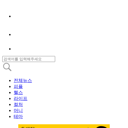
전체뉴스
피플
헬스
라이프
컬처
머니
테마