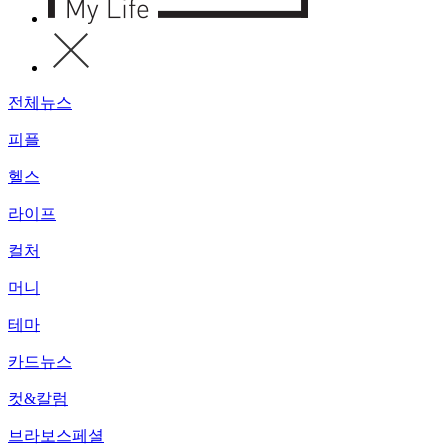
전체뉴스
피플
헬스
라이프
컬처
머니
테마
카드뉴스
컷&칼럼
브라보스페셜