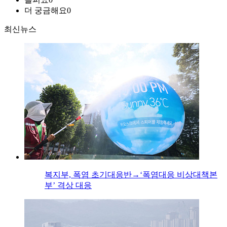
더 궁금해요
0
최신뉴스
복지부, 폭염 초기대응반→‘폭염대응 비상대책본
부’ 격상 대응