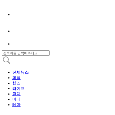
전체뉴스
피플
헬스
라이프
컬처
머니
테마