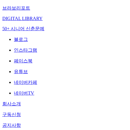
브라보리포트
DIGITAL LIBRARY
50+ 시니어 신춘문예
블로그
인스타그램
페이스북
유튜브
네이버카페
네이버TV
회사소개
구독신청
공지사항