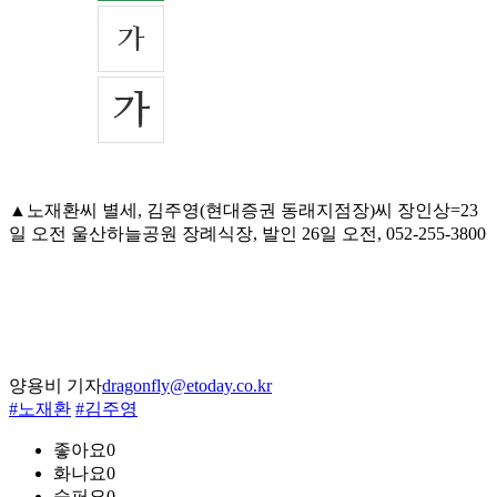
▲노재환씨 별세, 김주영(현대증권 동래지점장)씨 장인상=23
일 오전 울산하늘공원 장례식장, 발인 26일 오전, 052-255-3800
양용비 기자
dragonfly@etoday.co.kr
#노재환
#김주영
좋아요
0
화나요
0
슬퍼요
0