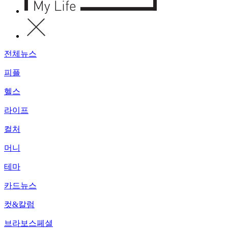
전체뉴스
피플
헬스
라이프
컬처
머니
테마
카드뉴스
컷&칼럼
브라보스페셜