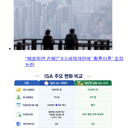
“해로하면 손해?” 8·3 세제개편에 ‘황혼이혼’ 조장
논란