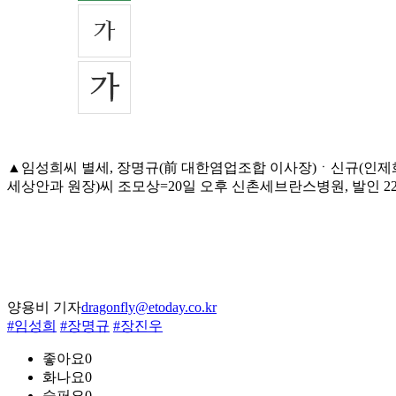
▲임성희씨 별세, 장명규(前 대한염업조합 이사장)ㆍ신규(인제
세상안과 원장)씨 조모상=20일 오후 신촌세브란스병원, 발인 22일 오전
양용비 기자
dragonfly@etoday.co.kr
#임성희
#장명규
#장진우
좋아요
0
화나요
0
슬퍼요
0