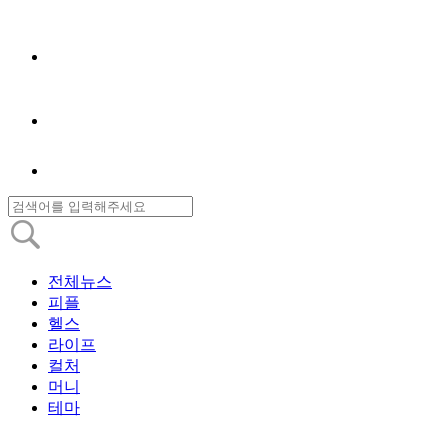
전체뉴스
피플
헬스
라이프
컬처
머니
테마