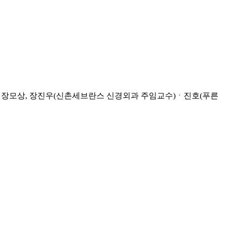
 장모상, 장진우(신촌세브란스 신경외과 주임교수)ㆍ진호(푸른