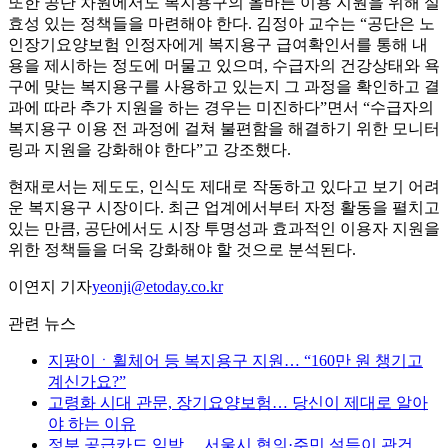
또한 공단 차원에서도 복지용구의 올바른 이용 지원을 위해 실
효성 있는 정책들을 마련해야 한다. 김정아 교수는 “공단은 노
인장기요양보험 인정자에게 복지용구 급여확인서를 통해 내
용을 제시하는 정도에 머물고 있으며, 수급자의 건강상태와 욕
구에 맞는 복지용구를 사용하고 있는지 그 과정을 확인하고 결
과에 따라 추가 지원을 하는 경우는 미진하다”면서 “수급자의
복지용구 이용 전 과정에 걸쳐 불편함을 해결하기 위한 모니터
링과 지원을 강화해야 한다”고 강조했다.
현재로서는 제도도, 인식도 제대로 작동하고 있다고 보기 어려
운 복지용구 시장이다. 최근 업계에서부터 자정 활동을 펼치고
있는 만큼, 공단에서도 시장 투명성과 효과적인 이용자 지원을
위한 정책들을 더욱 강화해야 할 것으로 분석된다.
이연지 기자
yeonji@etoday.co.kr
관련 뉴스
지팡이ㆍ휠체어 등 복지용구 지원… “160만 원 챙기고
계신가요?”
고령화 시대 관문, 장기요양보험… 당신이 제대로 알아
야 하는 이유
정부 공급카드 임박… 서울시 협의·주민 설득이 관건