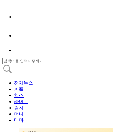
전체뉴스
피플
헬스
라이프
컬처
머니
테마