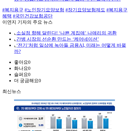
#복지용구
#노인장기요양보험
#장기요양보험제도
#복지용구
혜택
#국민건강보험공단
이연지 기자의 주요 뉴스
⌞
소실점 향해 달린다! ‘나쁜 계집애’ 나애리의 귀환
⌞
간병 시장의 선순환 만드는 ‘케어네이션’
⌞
‘전기’처럼 일상에 녹아들 금융AI, 미래는 어떻게 바뀔
까?
좋아요
0
화나요
0
슬퍼요
0
더 궁금해요
0
최신뉴스