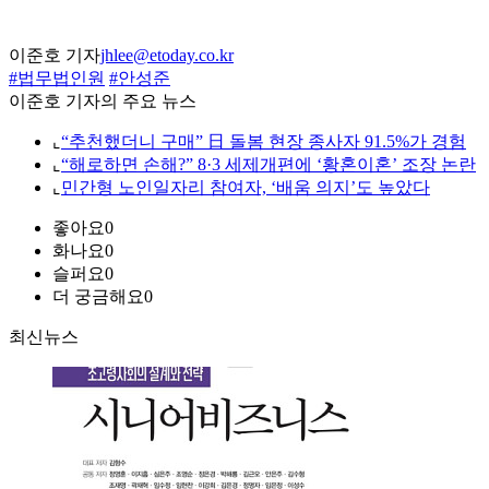
이준호 기자
jhlee@etoday.co.kr
#법무법인원
#안성준
이준호 기자의 주요 뉴스
⌞
“추천했더니 구매” 日 돌봄 현장 종사자 91.5%가 경험
⌞
“해로하면 손해?” 8·3 세제개편에 ‘황혼이혼’ 조장 논란
⌞
민간형 노인일자리 참여자, ‘배움 의지’도 높았다
좋아요
0
화나요
0
슬퍼요
0
더 궁금해요
0
최신뉴스