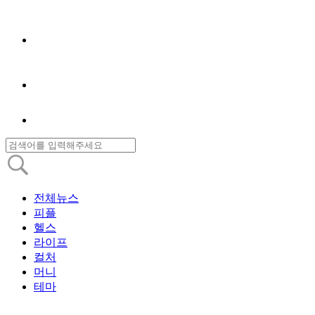
전체뉴스
피플
헬스
라이프
컬처
머니
테마