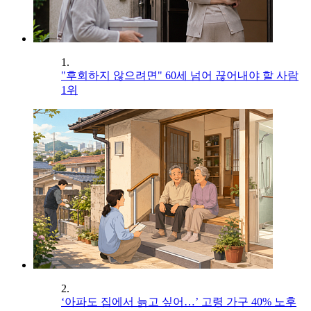
1.
"후회하지 않으려면" 60세 넘어 끊어내야 할 사람
1위
2.
‘아파도 집에서 늙고 싶어…’ 고령 가구 40% 노후