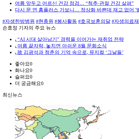
여름 앞두고 어르신 건강 점검… “척추·관절 건강 살펴”
다시 문 연 홈플러스 가보니… 정상화 바쁜데 재고 없어 '발
#자생한방병원
#현충원
#봉사활동
#호국보훈의달
#자생의료
손효정 기자의 주요 뉴스
⌞
“AI 시대 살아남기” 경력을 이어가는 재취업 전략
⌞
여름 끝자락, 놓치면 아쉬운 8월 문화소식
⌞
故 김광석과 청춘의 기억 속으로, 뮤지컬 ‘그날들’
좋아요
0
화나요
0
슬퍼요
0
더 궁금해요
0
최신뉴스