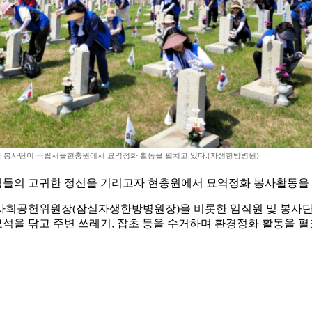
 봉사단이 국립서울현충원에서 묘역정화 활동을 펼치고 있다.(자생한방병원)
열들의 고귀한 정신을 기리고자 현충원에서 묘역정화 봉사활동을 
식 사회공헌위원장(잠실자생한방병원장)을 비롯한 임직원 및 봉사단
석을 닦고 주변 쓰레기, 잡초 등을 수거하며 환경정화 활동을 