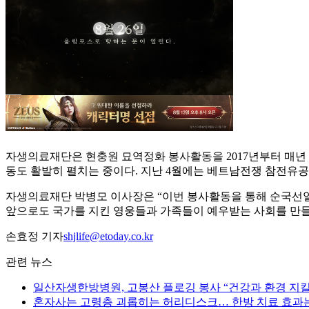
자생의료재단은 현충원 묘역정화 봉사활동을 2017년부터 매년 진
동도 활발히 펼치는 중이다. 지난 4월에는 베트남전쟁 참전유공
자생의료재단 박병모 이사장은 “이번 봉사활동을 통해 순국선
앞으로도 국가를 지킨 영웅들과 가족들이 예우받는 사회를 만들
손효정 기자
shjlife@etoday.co.kr
관련 뉴스
일산자생한방병원, 고봉산 플로깅 봉사 “건강과 환경 지킬
혼자사는 고령층 괴롭히는 허리디스크… 한방 치료 효과