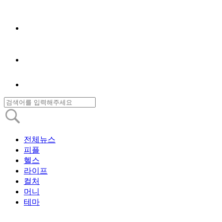
전체뉴스
피플
헬스
라이프
컬처
머니
테마