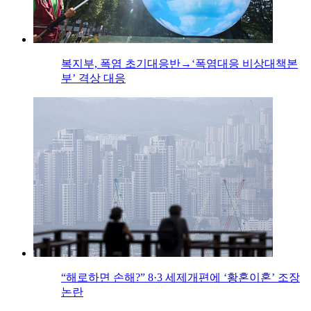
복지부, 폭염 초기대응반→‘폭염대응 비상대책본
부’ 격상 대응
“해로하면 손해?” 8·3 세제개편에 ‘황혼이혼’ 조장
논란