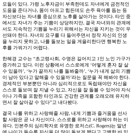
모들이 있다. 가령 노후자금이 부족한데도 자녀에게 금전적인
도움을 준다거나, 몸이 아프고 힘든데도 손주 육아를 돕는 등
자신보다는 자녀를 중심으로 노후를 살아가는 것이다. 타인 중
에서도 자녀가 주는 기쁨이 상당하지만, 결국 자녀와의 관계에
서도 지속적인 기쁨을 누리기 위해서는 자신을 지키는 것이 우
선돼야 한다. 자녀의 요구를 다 들어주면서 정작 자신의 인생
을 누리지 못하고, 나를 돌보는 일을 게을리한다면 행복한 노
후를 가꿔가기 어렵다.
한혜경 교수는 “초고령사회, 수명은 길어지고 1인 노인 가구가
증가하고 있다. 이런 상황에서 스스로에게 ‘어떻게 혼자 잘 살
수 있을까’, ‘누가 끝까지 나를 돌봐줄까’, ‘누가 내게 삶의 기쁨
이 남아 있다고 말해줄 수 있을까’라는 질문을 꼭 해봐야 한다.
경제적인 부분뿐만 아니라 심리적으로도 독립돼야만 자신을
스스로 돌보며 잘 지낼 수 있고, 자신을 잘 돌볼 수 있어야 자식
이나 가족을 포함한 타인과도 건강한 관계를 오래오래 유지하
면서 잘 살아갈 수 있다”고 내다봤다.
결국 나를 위하고 사랑해줄 사람, 내게 기쁨과 즐거움을 선사
할 사람은 곧 나 자신이다. 스스로를 위하고 사랑해야 하는 이
유다. 인본주의 심리학자로 유명한 로저스(C. Rogers)는 말년
에 나이가 들수록 자신을 더 많이 돌보게 됐다고 고백한 바 있