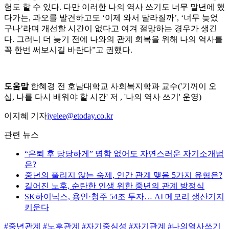
험도 할 수 있다. 다만 이러한 나의 역사 쓰기도 너무 말년에 했
다가는, 과오를 발견하고도 ‘이제 와서 달라질까’, ‘너무 늦었
구나’라며 개선할 시간이 없다고 여겨 절망하는 경우가 생긴
다. 그러니 더 늦기 전에 나와의 관계 회복을 위해 나의 역사를
꼭 한번 써보시길 바란다”고 권했다.
도움말
한혜경 전 호남대학교 사회복지학과 교수('기꺼이 오
십, 나를 다시 배워야 할 시간' 저 , '나의 역사 쓰기' 운영)
이지혜 기자
jyelee@etoday.co.kr
관련 뉴스
“은퇴 후 당당하게” 명함 없어도 자연스러운 자기소개법
은?
중년의 풀리지 않는 숙제, 인간 관계 맺음 5가지 유형은?
길어진 노후, 순탄한 인생 위한 중년의 관계 방정식
SK하이닉스, 용인·청주 54조 투자… AI 메모리 생산기지
키운다
#중년관계
#노후관계
#자기중심성
#자기관계
#나의역사쓰기