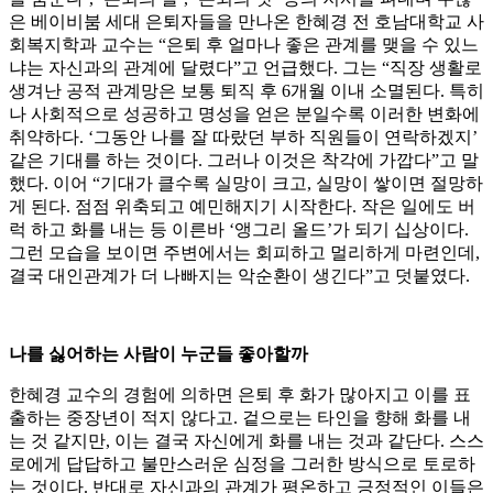
은 베이비붐 세대 은퇴자들을 만나온 한혜경 전 호남대학교 사
회복지학과 교수는 “은퇴 후 얼마나 좋은 관계를 맺을 수 있느
냐는 자신과의 관계에 달렸다”고 언급했다. 그는 “직장 생활로
생겨난 공적 관계망은 보통 퇴직 후 6개월 이내 소멸된다. 특히
나 사회적으로 성공하고 명성을 얻은 분일수록 이러한 변화에
취약하다. ‘그동안 나를 잘 따랐던 부하 직원들이 연락하겠지’
같은 기대를 하는 것이다. 그러나 이것은 착각에 가깝다”고 말
했다. 이어 “기대가 클수록 실망이 크고, 실망이 쌓이면 절망하
게 된다. 점점 위축되고 예민해지기 시작한다. 작은 일에도 버
럭 하고 화를 내는 등 이른바 ‘앵그리 올드’가 되기 십상이다.
그런 모습을 보이면 주변에서는 회피하고 멀리하게 마련인데,
결국 대인관계가 더 나빠지는 악순환이 생긴다”고 덧붙였다.
나를 싫어하는 사람이 누군들 좋아할까
한혜경 교수의 경험에 의하면 은퇴 후 화가 많아지고 이를 표
출하는 중장년이 적지 않다고. 겉으로는 타인을 향해 화를 내
는 것 같지만, 이는 결국 자신에게 화를 내는 것과 같단다. 스스
로에게 답답하고 불만스러운 심정을 그러한 방식으로 토로하
는 것이다. 반대로 자신과의 관계가 평온하고 긍정적인 이들은