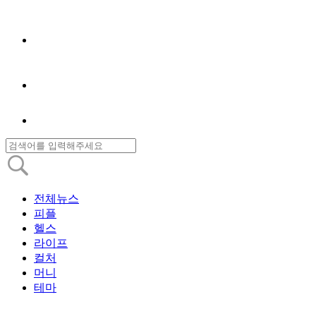
전체뉴스
피플
헬스
라이프
컬처
머니
테마