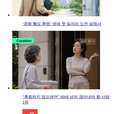
‘경험 無도 환영’ 생애 첫 일자리 도전 설명서
"후회하지 않으려면" 60세 넘어 끊어내야 할 사람
1위