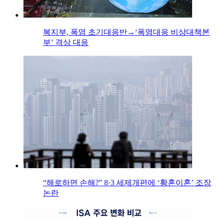
복지부, 폭염 초기대응반→‘폭염대응 비상대책본
부’ 격상 대응
“해로하면 손해?” 8·3 세제개편에 ‘황혼이혼’ 조장
논란