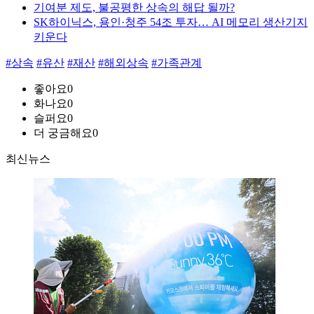
기여분 제도, 불공평한 상속의 해답 될까?
SK하이닉스, 용인·청주 54조 투자… AI 메모리 생산기지
키운다
#상속
#유산
#재산
#해외상속
#가족관계
좋아요
0
화나요
0
슬퍼요
0
더 궁금해요
0
최신뉴스