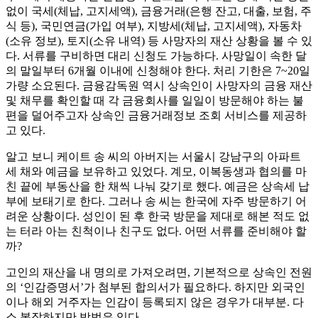
없이 국세(체납, 고지세액), 금융거래(은행 잔고, 대출, 보험, 주
식 등), 국민연금(가입 여부), 지방세(체납, 고지세액), 자동차
(소유 정보), 토지(소유 내역) 등 사망자의 재산 상황을 볼 수 있
다. 서류를 구비하면 대리 신청도 가능하다. 사망일이 속한 달
의 말일부터 6개월 이내에 신청해야 한다. 처리 기한은 7~20일
가량 소요된다. 금융감독원 역시 상속인이 사망자의 금융 재산
및 채무를 확인할 때 각 금융회사를 일일이 방문해야 하는 불
편을 덜어주고자 상속인 금융거래정보 조회 서비스를 제공하
고 있다.
알고 보니 케이트 송 씨의 아버지는 서울시 강남구의 아파트
세 채와 예금을 보유하고 있었다. 계모, 이복동생과 협의를 마
친 끝에 부동산을 한 채씩 나눠 갖기로 했다. 예금은 상속세 납
부에 보태기로 한다. 그러나 송 씨는 한국에 자주 방문하기 어
려운 상황이다. 성인이 된 후 한국 방문을 제대로 해본 적도 없
는 터라 아는 친척이나 친구도 없다. 어떤 서류를 준비해야 할
까?
고인의 재산을 내 명의로 가져오려면, 기본적으로 상속인 전원
의 ‘인감증명서’가 첨부된 합의서가 필요하다. 하지만 외국인
이나 해외 거주자는 인감이 등록되지 않은 경우가 대부분. 다
소 복잡하지만 방법은 있다.