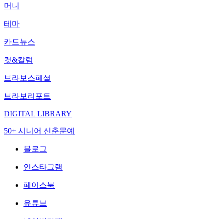
머니
테마
카드뉴스
컷&칼럼
브라보스페셜
브라보리포트
DIGITAL LIBRARY
50+ 시니어 신춘문예
블로그
인스타그램
페이스북
유튜브