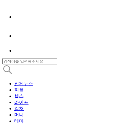
전체뉴스
피플
헬스
라이프
컬처
머니
테마