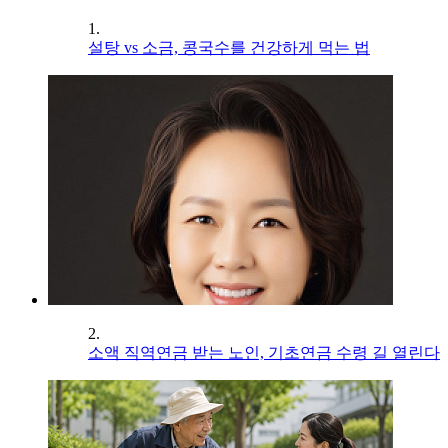
1.
설탕 vs 소금, 콩국수를 건강하게 먹는 법
2.
소액 직역연금 받는 노인, 기초연금 수령 길 열린다