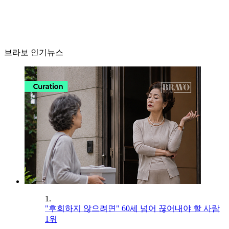
브라보 인기뉴스
1.
"후회하지 않으려면" 60세 넘어 끊어내야 할 사람
1위