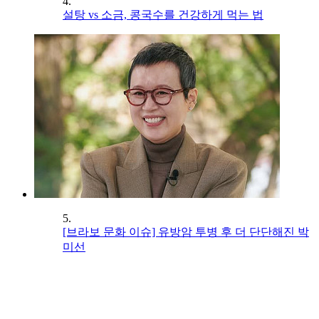
4.
설탕 vs 소금, 콩국수를 건강하게 먹는 법
5.
[브라보 문화 이슈] 유방암 투병 후 더 단단해진 박
미선