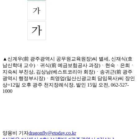
▲신계우(前 광주광역시 공무원교육원장)씨 별세, 신재식(호
남신학대 교수)ㆍ귀식(前 예금보험공사 과장)ㆍ현숙ㆍ은희ㆍ
지숙씨 부친상, 김상남(베스트코리아 회장)ㆍ송귀근(前 광주
광역시 행정부시장)ㆍ최영업(일산신광교회 담임목사)씨 장인
상=12일 오후 광주 천지장례식장, 발인 15일 오전, 062-527-
1000
양용비 기자
dragonfly@etoday.co.kr