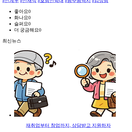
#신계우
#신재식
#호남신학대
#광주광역시
#김상남
좋아요
0
화나요
0
슬퍼요
0
더 궁금해요
0
최신뉴스
재취업부터 창업까지, 상담받고 지원하자