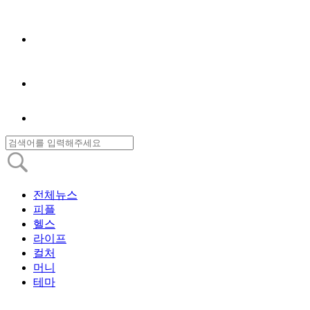
전체뉴스
피플
헬스
라이프
컬처
머니
테마