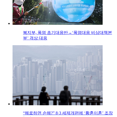
복지부, 폭염 초기대응반→‘폭염대응 비상대책본
부’ 격상 대응
“해로하면 손해?” 8·3 세제개편에 ‘황혼이혼’ 조장