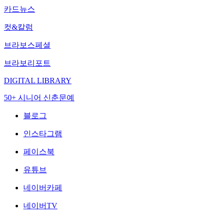
카드뉴스
컷&칼럼
브라보스페셜
브라보리포트
DIGITAL LIBRARY
50+ 시니어 신춘문예
블로그
인스타그램
페이스북
유튜브
네이버카페
네이버TV