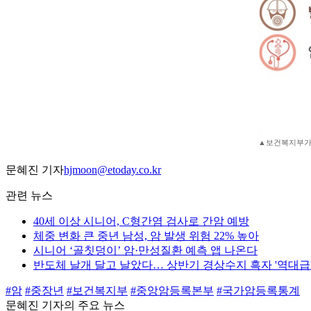
▲보건복지부가 
문혜진 기자
hjmoon@etoday.co.kr
관련 뉴스
40세 이상 시니어, C형간염 검사로 간암 예방
체중 변화 큰 중년 남성, 암 발생 위험 22% 높아
시니어 ‘골칫덩이’ 암·만성질환 예측 앱 나온다
반도체 날개 달고 날았다… 상반기 경상수지 흑자 '역대급
#암
#중장년
#보건복지부
#중앙암등록본부
#국가암등록통계
문혜진 기자의 주요 뉴스