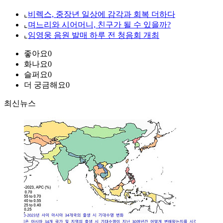
⌞
비렉스, 중장년 일상에 감각과 회복 더하다
⌞
며느리와 시어머니, 친구가 될 수 있을까?
⌞
임영웅 음원 발매 하루 전 청음회 개최
좋아요
0
화나요
0
슬퍼요
0
더 궁금해요
0
최신뉴스