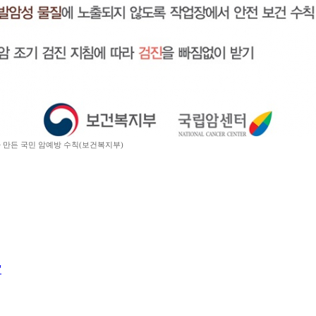
만든 국민 암예방 수칙(보건복지부)
'