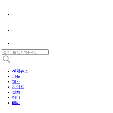
전체뉴스
피플
헬스
라이프
컬처
머니
테마