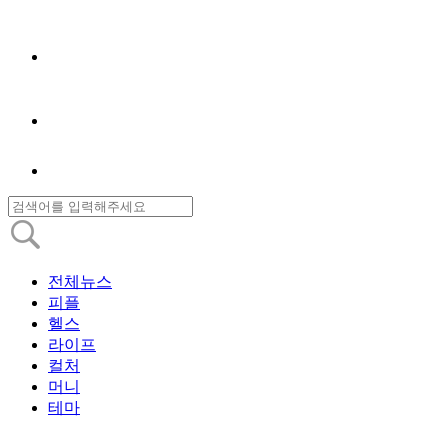
전체뉴스
피플
헬스
라이프
컬처
머니
테마