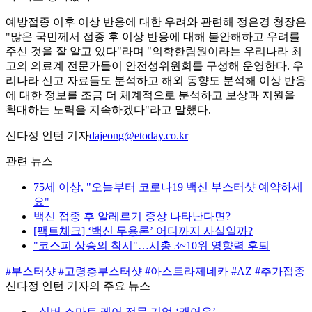
예방접종 이후 이상 반응에 대한 우려와 관련해 정은경 청장은
"많은 국민께서 접종 후 이상 반응에 대해 불안해하고 우려를
주신 것을 잘 알고 있다"라며 "의학한림원이라는 우리나라 최
고의 의료계 전문가들이 안전성위원회를 구성해 운영한다. 우
리나라 신고 자료들도 분석하고 해외 동향도 분석해 이상 반응
에 대한 정보를 조금 더 체계적으로 분석하고 보상과 지원을
확대하는 노력을 지속하겠다"라고 말했다.
신다정 인턴 기자
dajeong@etoday.co.kr
관련 뉴스
75세 이상, "오늘부터 코로나19 백신 부스터샷 예약하세
요"
백신 접종 후 알레르기 증상 나타난다면?
[팩트체크] ‘백신 무용론’ 어디까지 사실일까?
"코스피 상승의 착시"…시총 3~10위 영향력 후퇴
#부스터샷
#고령층부스터샷
#아스트라제네카
#AZ
#추가접종
신다정 인턴 기자의 주요 뉴스
⌞
실버 스마트 케어 전문 기업 ‘캐어유’