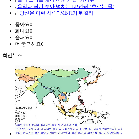
⌞
음악과 낭만 솟아 넘치는 LP 카페 ‘흐르는 물’
⌞
“당신은 이런 사람” MBTI가 뭐길래
좋아요
0
화나요
0
슬퍼요
0
더 궁금해요
0
최신뉴스