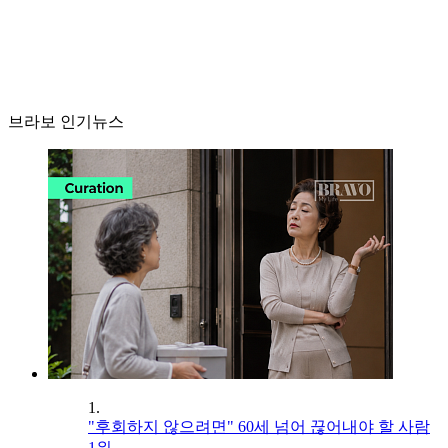
브라보 인기뉴스
1.
"후회하지 않으려면" 60세 넘어 끊어내야 할 사람
1위