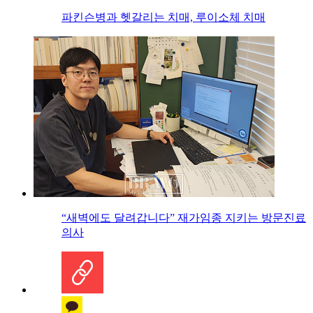
파킨슨병과 헷갈리는 치매, 루이소체 치매
“새벽에도 달려갑니다” 재가임종 지키는 방문진료
의사