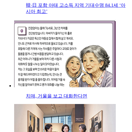
韓·日 포함 아태 고소득 지역 기대수명 84.1세 ‘아
시아 최고’
치매, 거울을 보고 대화한다면