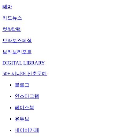
테마
카드뉴스
컷&칼럼
브라보스페셜
브라보리포트
DIGITAL LIBRARY
50+ 시니어 신춘문예
블로그
인스타그램
페이스북
유튜브
네이버카페