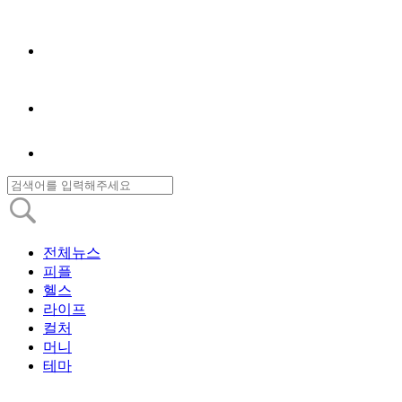
전체뉴스
피플
헬스
라이프
컬처
머니
테마