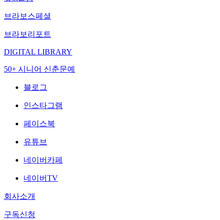
브라보스페셜
브라보리포트
DIGITAL LIBRARY
50+ 시니어 신춘문예
블로그
인스타그램
페이스북
유튜브
네이버카페
네이버TV
회사소개
구독신청