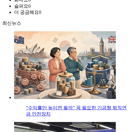
슬퍼요
0
더 궁금해요
0
최신뉴스
“수익률만 높이면 될까” 꼭 필요한 기금형 퇴직연
금 안전장치