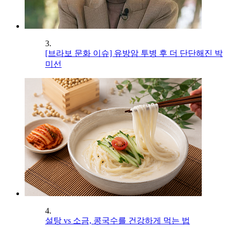
3.
[브라보 문화 이슈] 유방암 투병 후 더 단단해진 박
미선
4.
설탕 vs 소금, 콩국수를 건강하게 먹는 법