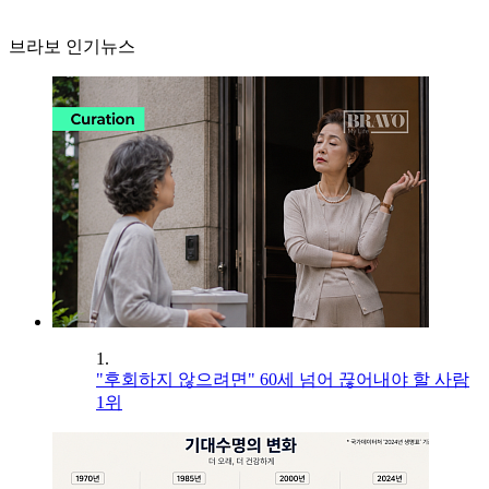
브라보 인기뉴스
1.
"후회하지 않으려면" 60세 넘어 끊어내야 할 사람
1위