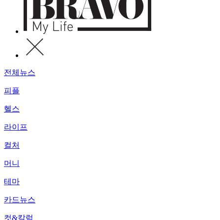
전체뉴스
피플
헬스
라이프
컬처
머니
테마
카드뉴스
컷&칼럼