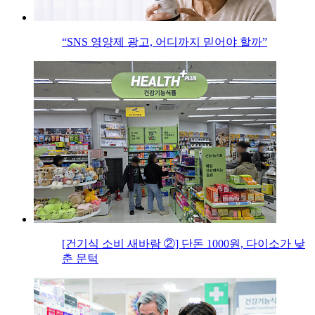
“SNS 영양제 광고, 어디까지 믿어야 할까”
[건기식 소비 새바람 ②] 단돈 1000원, 다이소가 낮
춘 문턱