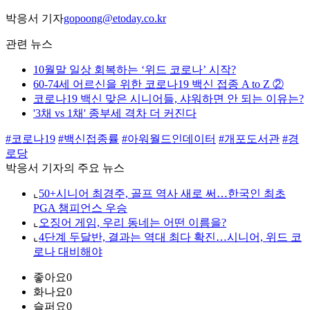
박응서 기자
gopoong@etoday.co.kr
관련 뉴스
10월말 일상 회복하는 ‘위드 코로나’ 시작?
60-74세 어르신을 위한 코로나19 백신 접종 A to Z ②
코로나19 백신 맞은 시니어들, 샤워하면 안 되는 이유는?
'3채 vs 1채' 종부세 격차 더 커진다
#코로나19
#백신접종률
#아워월드인데이터
#개포도서관
#경
로당
박응서 기자의 주요 뉴스
⌞
50+시니어 최경주, 골프 역사 새로 써…한국인 최초
PGA 챔피언스 우승
⌞
오징어 게임, 우리 동네는 어떤 이름을?
⌞
4단계 두달반, 결과는 역대 최다 확진…시니어, 위드 코
로나 대비해야
좋아요
0
화나요
0
슬퍼요
0