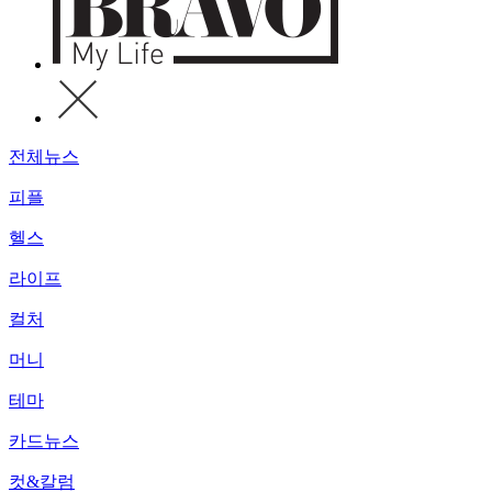
전체뉴스
피플
헬스
라이프
컬처
머니
테마
카드뉴스
컷&칼럼