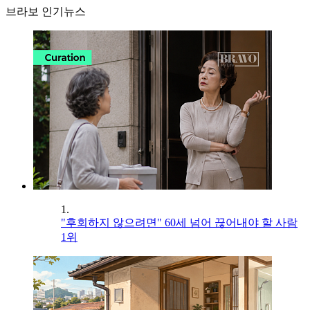
브라보 인기뉴스
1.
"후회하지 않으려면" 60세 넘어 끊어내야 할 사람
1위