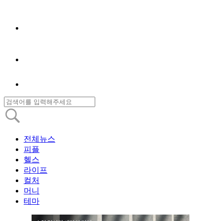
전체뉴스
피플
헬스
라이프
컬처
머니
테마