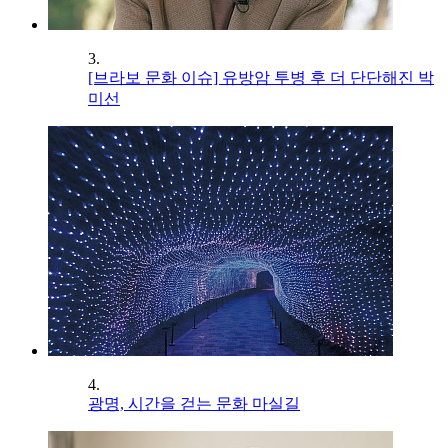
3.
[브라보 문화 이슈] 유방암 투병 후 더 단단해진 박
미선
4.
광명, 시간을 걷는 문화 마실길