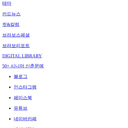
테마
카드뉴스
컷&칼럼
브라보스페셜
브라보리포트
DIGITAL LIBRARY
50+ 시니어 신춘문예
블로그
인스타그램
페이스북
유튜브
네이버카페