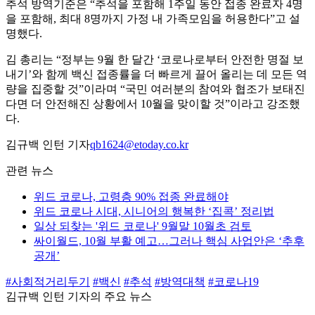
추석 방역기준은 “추석을 포함해 1주일 동안 접종 완료자 4명
을 포함해, 최대 8명까지 가정 내 가족모임을 허용한다”고 설
명했다.
김 총리는 “정부는 9월 한 달간 ‘코로나로부터 안전한 명절 보
내기’와 함께 백신 접종률을 더 빠르게 끌어 올리는 데 모든 역
량을 집중할 것”이라며 “국민 여러분의 참여와 협조가 보태진
다면 더 안전해진 상황에서 10월을 맞이할 것”이라고 강조했
다.
김규백 인턴 기자
qb1624@etoday.co.kr
관련 뉴스
위드 코로나, 고령층 90% 접종 완료해야
위드 코로나 시대, 시니어의 행복한 ‘집콕’ 정리법
일상 되찾는 '위드 코로나' 9월말 10월초 검토
싸이월드, 10월 부활 예고…그러나 핵심 사업안은 ‘추후
공개’
#사회적거리두기
#백신
#추석
#방역대책
#코로나19
김규백 인턴 기자의 주요 뉴스