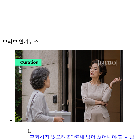
브라보 인기뉴스
1.
"후회하지 않으려면" 60세 넘어 끊어내야 할 사람