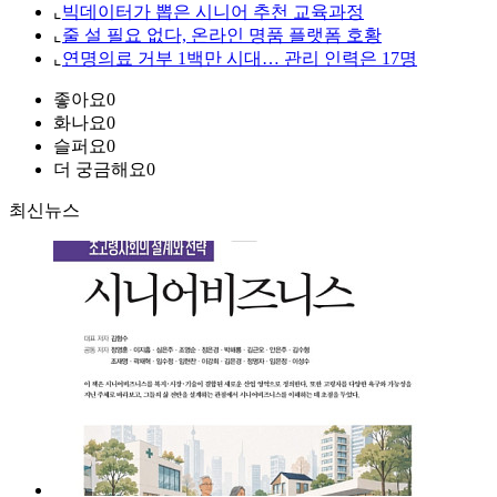
⌞
빅데이터가 뽑은 시니어 추천 교육과정
⌞
줄 설 필요 없다, 온라인 명품 플랫폼 호황
⌞
연명의료 거부 1백만 시대… 관리 인력은 17명
좋아요
0
화나요
0
슬퍼요
0
더 궁금해요
0
최신뉴스