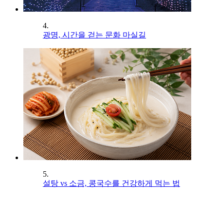
4.
광명, 시간을 걷는 문화 마실길
5.
설탕 vs 소금, 콩국수를 건강하게 먹는 법