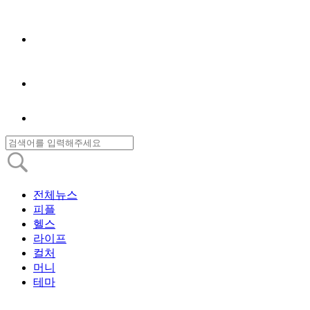
전체뉴스
피플
헬스
라이프
컬처
머니
테마