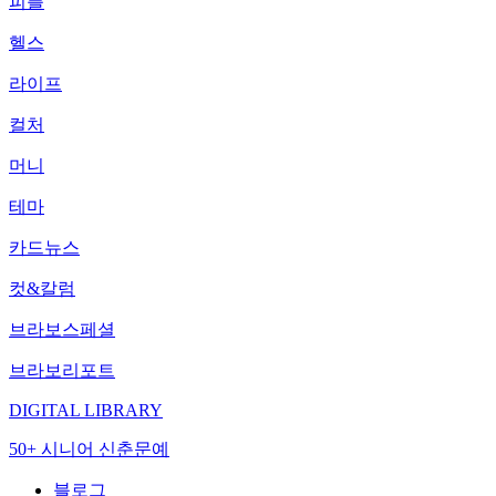
피플
헬스
라이프
컬처
머니
테마
카드뉴스
컷&칼럼
브라보스페셜
브라보리포트
DIGITAL LIBRARY
50+ 시니어 신춘문예
블로그