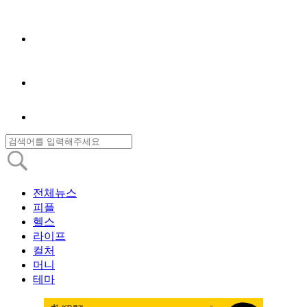
전체뉴스
피플
헬스
라이프
컬처
머니
테마