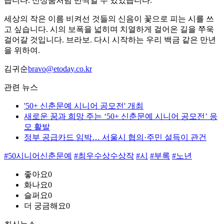
습니다. 신상품처럼 반짝일 수 있었습니다.
세상의 작은 이름 비켜선 것들의 신음이 꽃으로 피는 시를 쓰
고 싶습니다. 시의 보폭을 넓히며 치열하게 걸어온 길을 쭈욱
걸어갈 것입니다. 브라보. 다시 시작하는 우리 백금 같은 만년
을 위하여.
김귀순
bravo@etoday.co.kr
관련 뉴스
'50+ 신춘문예 시니어 공모전' 개최
새로운 꿈과 희망 주는 ‘50+ 신춘문예 시니어 공모전’ 응
모 활발
정부 공급카드 임박… 서울시 협의·주민 설득이 관건
#50시니어신춘문예
#최우수상수상작
#시
#부록
#노년
좋아요
0
화나요
0
슬퍼요
0
더 궁금해요
0