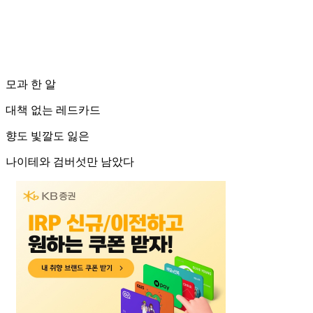
모과 한 알
대책 없는 레드카드
향도 빛깔도 잃은
나이테와 검버섯만 남았다