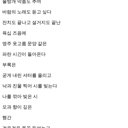
물방개 막춤도 추며
바람의 노래도 듣고 싶다
잔치도 끝나고 설거지도 끝난
육십 즈음에
명주 옷고름 문양 같은
파란 시간이 돌아온다
부록은
굳게 내린 셔터를 올리고
낙과 진물 찍어 시를 빚는다
나를 깎아 빚은 시
모과 향이 깊은
행간