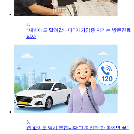
2.
“새벽에도 달려갑니다” 재가임종 지키는 방문진료
의사
3.
앱 없이도 택시 부릅니다 “120 전화 한 통이면 끝”