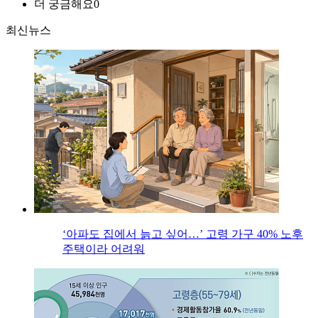
더 궁금해요
0
최신뉴스
‘아파도 집에서 늙고 싶어…’ 고령 가구 40% 노후
주택이라 어려워