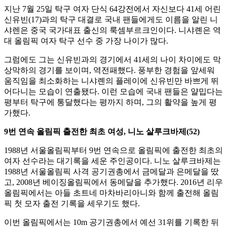
지난 7월 25일 탁구 여자 단식 64강전에서 자신보다 41세 어린
신유빈(17)과의 탁구 대결로 국내 팬들에게도 이름을 알린 니
샤렌은 중국 국가대표 출신의 룩셈부르크인이다. 니샤롄은 역
대 올림픽 여자 탁구 선수 중 가장 나이가 많다.
그럼에도 그는 신유빈과의 경기에서 41세의 나이 차이에도 막
상막하의 경기를 보이며, 역전패했다. 풍부한 경험을 앞세워
움직임을 최소화하는 니샤롄의 플레이에 신유빈만 바쁘게 뛰
어다니는 모습이 연출됐다. 이런 모습에 국내 팬들은 얄밉다는
평부터 탁구에 통달했다는 평까지 하며, 그의 활약을 높게 평
가했다.
9번 연속 올림픽 출전한 최초 여성, 니노 살루크바제(52)
1988년 서울올림픽부터 9번 연속으로 올림픽에 출전한 최초의
여자 선수라는 대기록을 세운 주인공이다. 니노 살루크바제는
1988년 서울올림픽 사격 공기권총에서 금메달과 은메달을 땄
고, 2008년 베이징올림픽에서 동메달을 추가했다. 2016년 리우
올림픽에서는 아들 초트네 마차바리아니와 함께 출전해 올림
픽 첫 모자 출전 기록을 세우기도 했다.
이번 올림픽에서는 10m 공기권총에서 예선 31위를 기록한 뒤