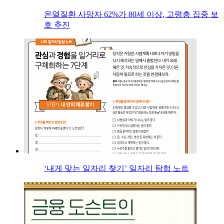
온열질환 사망자 62%가 80세 이상, 고령층 집중 보
호 추진
‘내게 맞는 일자리 찾기’ 일자리 탐험 노트