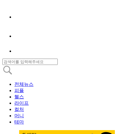
전체뉴스
피플
헬스
라이프
컬처
머니
테마