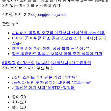
를 탓하며 도전을 포기하고 즐기지 못하는 수많은 우리들에게
의미있는 메시지를 선사하고 있다.
신다정 인턴 기자
dajeong@etoday.co.kr
관련 뉴스
시니어가 올림픽 축구를 예전보다 재미없게 보는 이유
아버지 꿈 이뤄준 체조·골프 스포츠 스타…여서정·잰더
쇼플리
조부모 손에 자란 아이, 성공 확률 높은 이유?
정부 공급카드 임박… 서울시 협의·주민 설득이 관건
#올림픽
#노장선수
#니샤롄
#메리해나
#앤드류호이
신다정 인턴 기자의 주요 뉴스
⌞
실버 스마트 케어 전문 기업 ‘캐어유’
⌞
음악과 낭만 솟아 넘치는 LP 카페 ‘흐르는 물’
⌞
“당신은 이런 사람” MBTI가 뭐길래
좋아요
0
화나요
0
슬퍼요
0