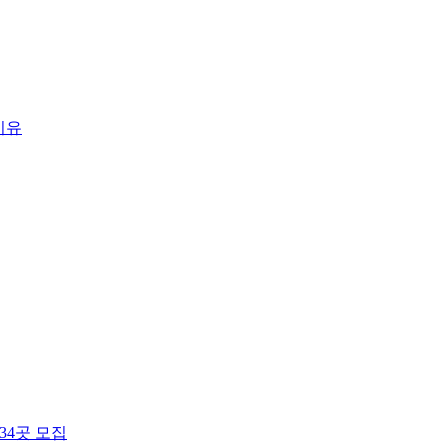
이유
34곳 모집