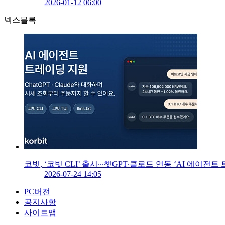
2026-01-12 06:00
넥스블록
코빗, ‘코빗 CLI’ 출시∙∙∙챗GPT∙클로드 연동 ‘AI 에이전트
2026-07-24 14:05
PC버전
공지사항
사이트맵