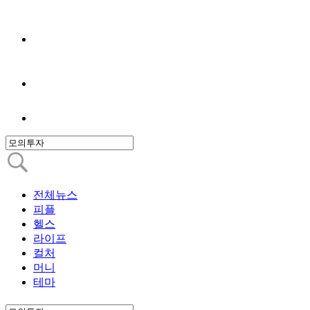
전체뉴스
피플
헬스
라이프
컬처
머니
테마