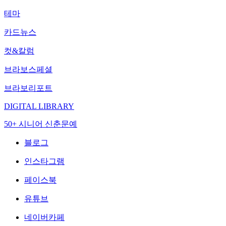
테마
카드뉴스
컷&칼럼
브라보스페셜
브라보리포트
DIGITAL LIBRARY
50+ 시니어 신춘문예
블로그
인스타그램
페이스북
유튜브
네이버카페