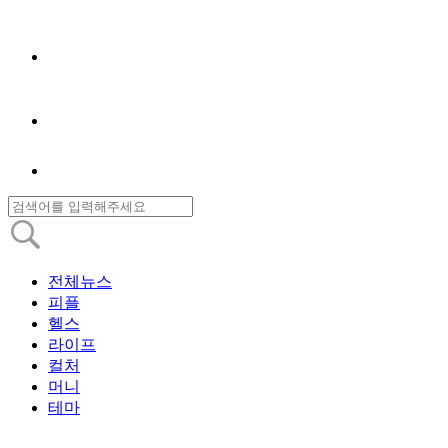
전체뉴스
피플
헬스
라이프
컬처
머니
테마