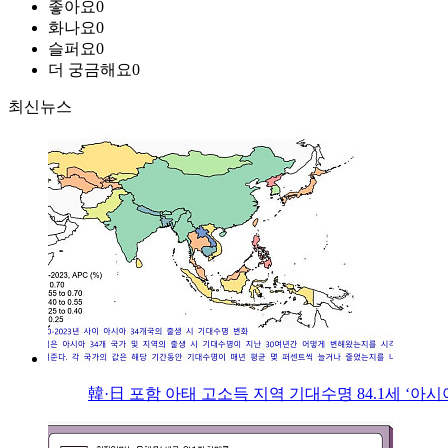
좋아요
0
화나요
0
슬퍼요
0
더 궁금해요
0
최신뉴스
韓·日 포함 아태 고소득 지역 기대수명 84.1세 ‘아시