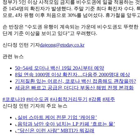
정부가 5인 이상 사적모임 금지를 비수도권에 일괄 적용하는 것
준 1454명의 확진자가 발생했다. 주말 기준 최다 확진자 수다.
모로, 4차 유행 이후 처음으로 30%를 넘어섰다. 휴가철을 
손 반장은 “수도권 유행이 계속되는 가운데 비수도권도 뚜렷한 
단계 기준 이상을 보이고 있다”고 우려했다.
신다정 인턴 기자
dajeong@etoday.co.kr
관련 뉴스
50~54세 모더나 백신 19일 20시부터 예약
8일 연속 1000명 이상 확진자…다음주 2000명대 예상
기저질환 있는 어르신, 코로나 백신 접종해도 괜찮을까?
세금은 빠르고 공급은 더디다 부동산 해법 전쟁 본격화
#코로나19
#비수도권
#사회적거리두기
#강릉
#제주
신다정 인턴 기자의 주요 뉴스
⌞
실버 스마트 케어 전문 기업 ‘캐어유’
⌞
음악과 낭만 솟아 넘치는 LP 카페 ‘흐르는 물’
⌞
“당신은 이런 사람” MBTI가 뭐길래