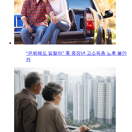
“은퇴해도 일할까” 美 중장년 고소득층 노후 불안
커