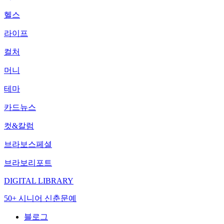
헬스
라이프
컬처
머니
테마
카드뉴스
컷&칼럼
브라보스페셜
브라보리포트
DIGITAL LIBRARY
50+ 시니어 신춘문예
블로그