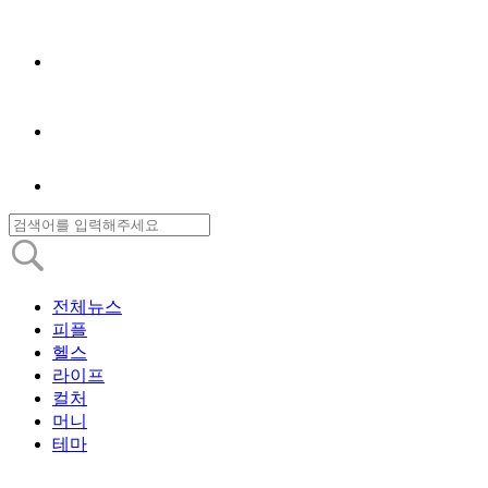
전체뉴스
피플
헬스
라이프
컬처
머니
테마