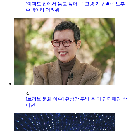
‘아파도 집에서 늙고 싶어…’ 고령 가구 40% 노후
주택이라 어려워
3.
[브라보 문화 이슈] 유방암 투병 후 더 단단해진 박
미선