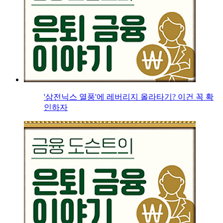
'삼전닉스 열풍'에 레버리지 올라타기? 이건 꼭 확
인하자