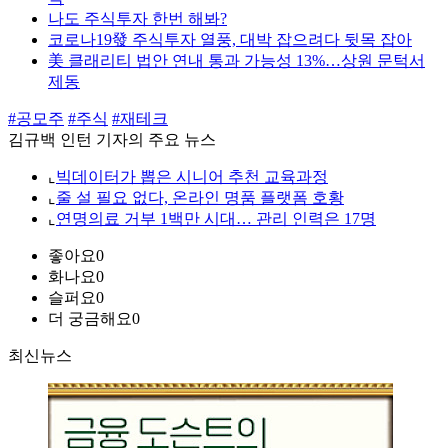
나도 주식투자 한번 해봐?
코로나19發 주식투자 열풍, 대박 잡으려다 뒷목 잡아
美 클래리티 법안 연내 통과 가능성 13%…상원 문턱서
제동
#공모주
#주식
#재테크
김규백 인턴 기자의 주요 뉴스
⌞
빅데이터가 뽑은 시니어 추천 교육과정
⌞
줄 설 필요 없다, 온라인 명품 플랫폼 호황
⌞
연명의료 거부 1백만 시대… 관리 인력은 17명
좋아요
0
화나요
0
슬퍼요
0
더 궁금해요
0
최신뉴스