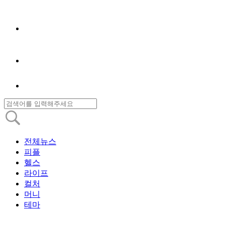
전체뉴스
피플
헬스
라이프
컬처
머니
테마