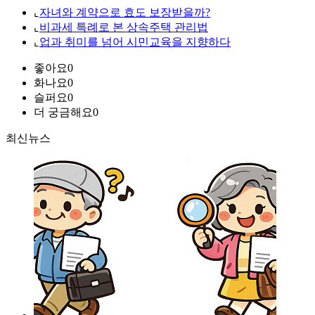
⌞
자녀와 계약으로 효도 보장받을까?
⌞
비과세 특례로 본 상속주택 관리법
⌞
업과 취미를 넘어 시민교육을 지향하다
좋아요
0
화나요
0
슬퍼요
0
더 궁금해요
0
최신뉴스