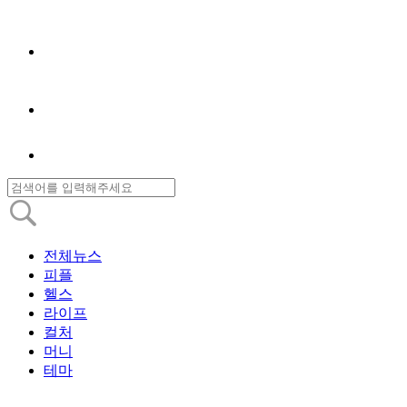
전체뉴스
피플
헬스
라이프
컬처
머니
테마