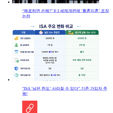
“해로하면 손해?” 8·3 세제개편에 ‘황혼이혼’ 조장
논란
“ISA ‘남은 한도’ 사라질 수 있다” 기존 가입자 주
목!