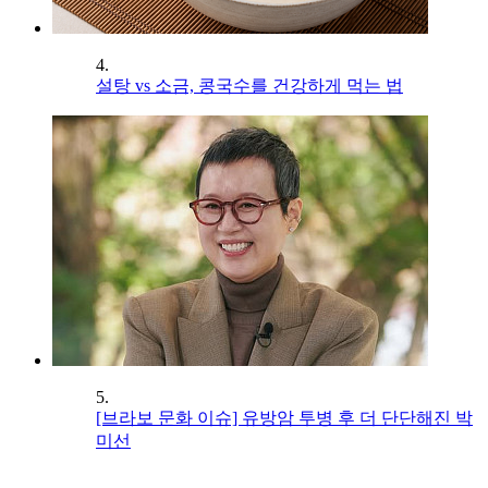
4.
설탕 vs 소금, 콩국수를 건강하게 먹는 법
5.
[브라보 문화 이슈] 유방암 투병 후 더 단단해진 박
미선