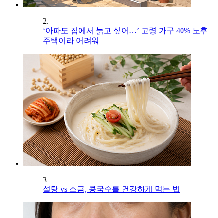
2.
‘아파도 집에서 늙고 싶어…’ 고령 가구 40% 노후
주택이라 어려워
3.
설탕 vs 소금, 콩국수를 건강하게 먹는 법