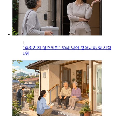
1.
"후회하지 않으려면" 60세 넘어 끊어내야 할 사람
1위