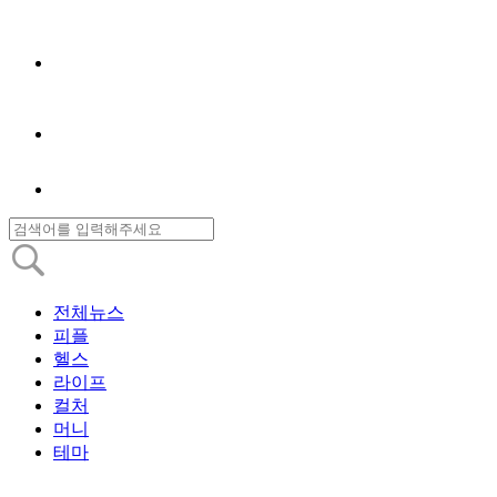
전체뉴스
피플
헬스
라이프
컬처
머니
테마