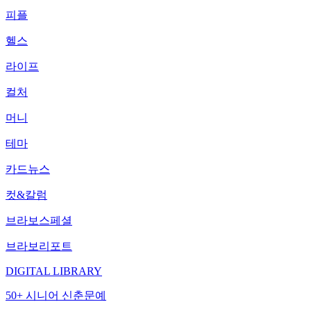
피플
헬스
라이프
컬처
머니
테마
카드뉴스
컷&칼럼
브라보스페셜
브라보리포트
DIGITAL LIBRARY
50+ 시니어 신춘문예