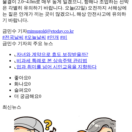
물결이 2.0~4.0m로 매우 높게 일겠으니, 항해나 조업하는 선박
은 각별히 유의하기 바랍니다. 오늘(22일) 오전까지 서해상에
는 짙은 안개가 끼는 곳이 많겠으니, 해상 안전사고에 유의하
기 바랍니다.
금민수 기자
minsugold@etoday.co.kr
#전국날씨
#오늘날씨
#안개
#비
금민수 기자의 주요 뉴스
⌞
자녀와 계약으로 효도 보장받을까?
⌞
비과세 특례로 본 상속주택 관리법
⌞
업과 취미를 넘어 시민교육을 지향하다
좋아요
0
화나요
0
슬퍼요
0
더 궁금해요
0
최신뉴스