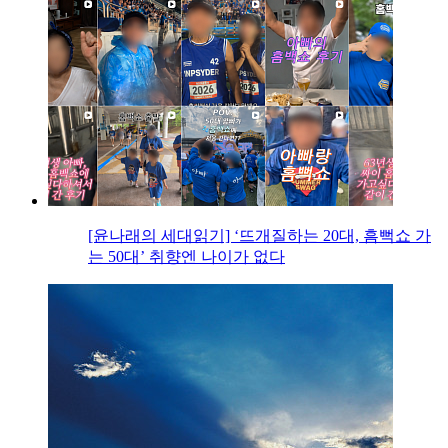
[윤나래의 세대읽기] ‘뜨개질하는 20대, 흠뻑쇼 가
는 50대’ 취향엔 나이가 없다