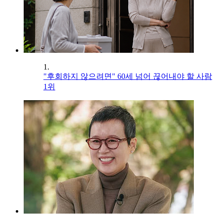
1.
"후회하지 않으려면" 60세 넘어 끊어내야 할 사람
1위