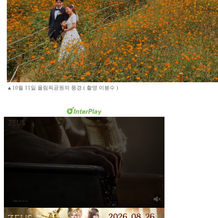
▲10월 11일 올림픽공원의 풍경.( 촬영 이봉수 )