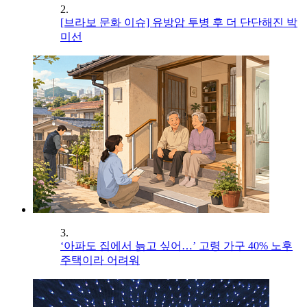
2.
[브라보 문화 이슈] 유방암 투병 후 더 단단해진 박
미선
3.
‘아파도 집에서 늙고 싶어…’ 고령 가구 40% 노후
주택이라 어려워