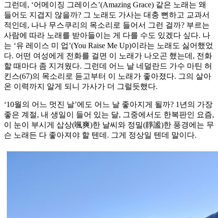
그런데, ‘어메이징 그레이스’(Amazing Grace) 같은 노래는 왜
들어도 지겹지 않을까? 그 노래도 가사는 대충 뻔하고 교과서
적인데, 나나 무스쿠리의 목소리로 들어서 그런 걸까? 부르는
사람에 따라 노래를 받아들이는 게 다를 수도 있겠다 싶다. 나
는 ‘유 레이스 미 업’(You Raise Me Up)이라는 노래도 싫어했었
다. 어떤 여성에게 전화를 걸면 이 노래가 나오곤 했는데, 전화
할 때마다 좀 지겨웠다. 그런데 어느 날 네덜란드 가수 마틴 허
킨스(67)의 목소리로 듣고부터 이 노래가 좋아졌다. 그의 살아
온 이력까지 알게 되니 가사가 더 그럴듯했다.
‘10월의 어느 멋진 날’에도 어느 날 좋아지게 될까? 1년의 가장
좋은 계절, 내 생일이 들어 있는 달, 그중에서도 한복판인 요즘,
이 눈이 부시게 삽상(颯爽)한 날씨와 정밀(靜謐)한 풍경에는 무
슨 노래든 다 좋아져야 할 텐데. 그게 정상일 텐데 말이다.