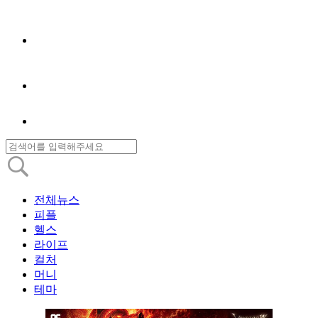
전체뉴스
피플
헬스
라이프
컬처
머니
테마