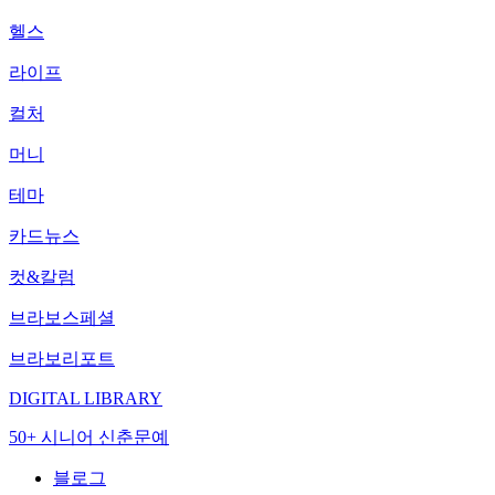
헬스
라이프
컬처
머니
테마
카드뉴스
컷&칼럼
브라보스페셜
브라보리포트
DIGITAL LIBRARY
50+ 시니어 신춘문예
블로그