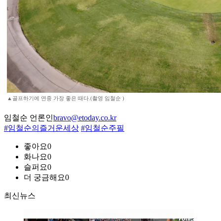
▲골프하기에 연중 가장 좋은 때다.(촬영 임철순 )
임철순 언론인
bravo@etoday.co.kr
#임철순의즐거운세상
#임철순주필
좋아요
0
화나요
0
슬퍼요
0
더 궁금해요
0
최신뉴스