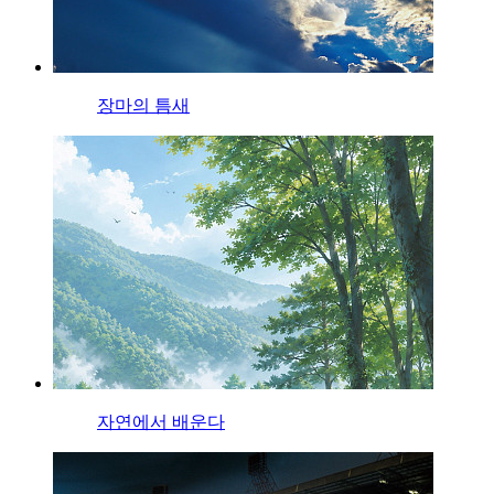
장마의 틈새
자연에서 배운다