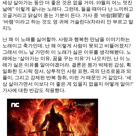
세상 살아가는 동안 더 좋은 것은 없을 거야. 10월의 어느 멋진
날에” 이렇게 끝나는 노래다. 그런데, 들을 때마다 난 느끼하고
오글거리고 닭살이 돋는 기분이 든다. 가사 중 ‘바람[願望]’을
‘바램’이라고 하는 것도 영 귀에 거슬린다(차라리 안 부르고 말
지!).
난 왜 이 노래를 싫어할까. 사랑과 행복한 만남을 이야기하는
노래이고 축가인데. 난 왜 이렇게 사람이 못되고 비뚤어졌지?
그래서 어느 날 가만히 이 노래가 싫은 이유를 생각해봤다. 노
래에는 ‘살아가는 이유, 꿈을 꾸는 이유’가 나오지만, 난 이 노
래가 싫은 이유를 알아야겠더라. 결론은 뭔가 박제된 감성, 획
일화한 도시락 정서, 상투적인 사랑 표현, 곡의 단조로움과 되
풀이, 그리고 강제된 반복 청취, 이런 거 때문인 거 같았다. ‘세
상 살아가면서 이보다 더 좋은 게 있을지 없을지 어떻게 알아?’
가사에 대한 반감도 작용했다.