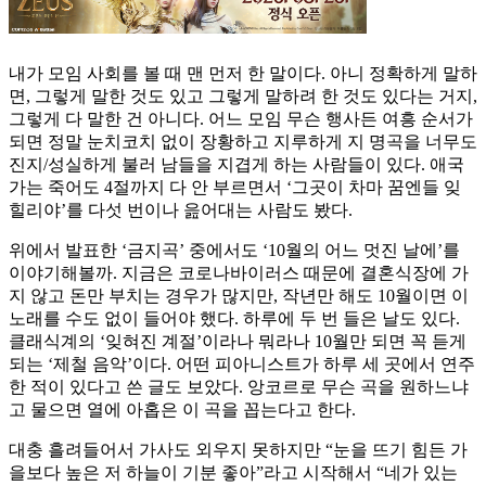
내가 모임 사회를 볼 때 맨 먼저 한 말이다. 아니 정확하게 말하
면, 그렇게 말한 것도 있고 그렇게 말하려 한 것도 있다는 거지,
그렇게 다 말한 건 아니다. 어느 모임 무슨 행사든 여흥 순서가
되면 정말 눈치코치 없이 장황하고 지루하게 지 명곡을 너무도
진지/성실하게 불러 남들을 지겹게 하는 사람들이 있다. 애국
가는 죽어도 4절까지 다 안 부르면서 ‘그곳이 차마 꿈엔들 잊
힐리야’를 다섯 번이나 읊어대는 사람도 봤다.
위에서 발표한 ‘금지곡’ 중에서도 ‘10월의 어느 멋진 날에’를
이야기해볼까. 지금은 코로나바이러스 때문에 결혼식장에 가
지 않고 돈만 부치는 경우가 많지만, 작년만 해도 10월이면 이
노래를 수도 없이 들어야 했다. 하루에 두 번 들은 날도 있다.
클래식계의 ‘잊혀진 계절’이라나 뭐라나 10월만 되면 꼭 듣게
되는 ‘제철 음악’이다. 어떤 피아니스트가 하루 세 곳에서 연주
한 적이 있다고 쓴 글도 보았다. 앙코르로 무슨 곡을 원하느냐
고 물으면 열에 아홉은 이 곡을 꼽는다고 한다.
대충 흘려들어서 가사도 외우지 못하지만 “눈을 뜨기 힘든 가
을보다 높은 저 하늘이 기분 좋아”라고 시작해서 “네가 있는