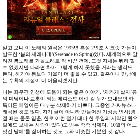
알고 보니 이 노래의 원곡은 1995년 혼성 2인조 시크릿 가든이
발표한 ‘봄의 세레나데’(Serenade to Spring)였다. 세계적으로 알
려진 봄노래를 가을노래로 싹 바꾼 건데, 그것 자체는 뭐라 할
수 없겠지만 나라면 차마 그렇게 하지 못했을 거라는 생각도
든다. 하기야 봄보다 가을이 더 좋을 수 있고, 결혼이나 만남에
는 수확의 계절이 더 어울리겠지만.
나는 좌우간 인생에 도움이 되는 좋은 이야기, ‘차카게 살자’류
의 미담이나 교훈이 되는 에피소드 이런 걸 누가 보내오면 카
톡이든 메일이든 대부분 삭제하기 바쁘다. 그중엔 가짜뉴스나
왜곡된 것도 많다. 자기 글이 아니라 만들어진 기성품 인사(명
절 때는 물론 입춘, 한로 이런 절기 때나 한 주일의 시작인 월요
일에도 보내는 사람이 있다)도 받는 족족 삭제다. ‘10월의 어느
멋진 날에’를 싫어하는 것도 그와 비슷한 기분인 것 같다.