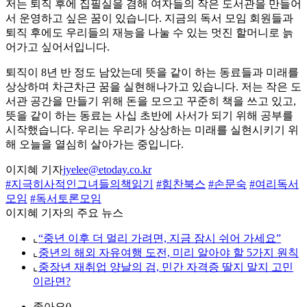
저는 퇴직 후에 집필실을 겸해 여자들의 작은 도서관을 만들어
서 운영하고 싶은 꿈이 있습니다. 지금의 독서 모임 회원들과
퇴직 후에도 우리들의 재능을 나눌 수 있는 멋진 할머니로 늙
어가고 싶어서입니다.
퇴직이 8년 반 정도 남았는데 뜻을 같이 하는 동료들과 미래를
상상하며 차근차근 꿈을 실현해나가고 있습니다. 저는 작은 도
서관 공간을 만들기 위해 돈을 모으고 꾸준히 책을 쓰고 있고,
뜻을 같이 하는 동료는 사십 초반에 사서가 되기 위해 공부를
시작했습니다. 우리는 우리가 상상하는 미래를 실현시키기 위
해 오늘을 열심히 살아가는 중입니다.
이지혜 기자
jyelee@etoday.co.kr
#지극히사적인그녀들의책읽기
#힘찬북스
#손문숙
#여리독서
모임
#독서토론모임
이지혜 기자의 주요 뉴스
⌞
“중년 이후 더 멀리 가려면, 지금 잠시 쉬어 가세요”
⌞
중년의 해외 자유여행 도전, 미리 알아야 할 5가지 원칙
⌞
중장년 재취업 양날의 검, 민간 자격증 딸지 말지 고민
이라면?
좋아요
0