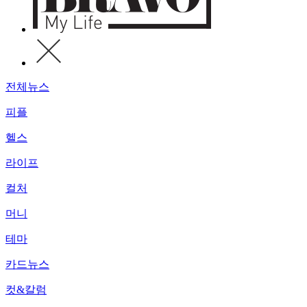
전체뉴스
피플
헬스
라이프
컬처
머니
테마
카드뉴스
컷&칼럼