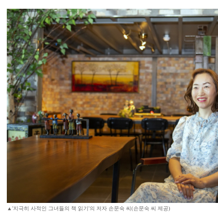
▲'지극히 사적인 그녀들의 책 읽기'의 저자 손문숙 씨(손문숙 씨 제공)