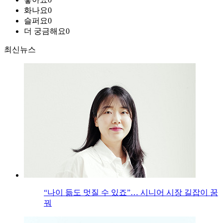
화나요
0
슬퍼요
0
더 궁금해요
0
최신뉴스
“나이 듦도 멋질 수 있죠”… 시니어 시장 길잡이 꿈
꿔