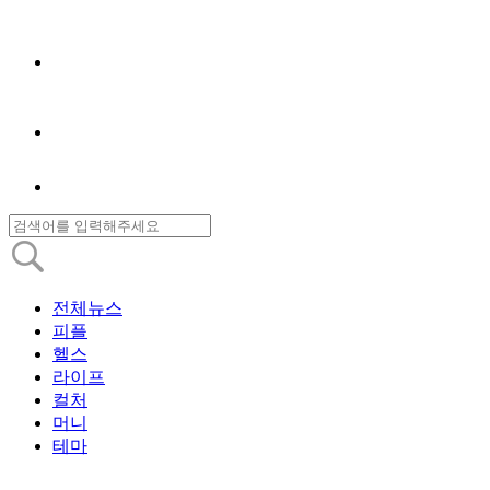
전체뉴스
피플
헬스
라이프
컬처
머니
테마