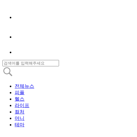
전체뉴스
피플
헬스
라이프
컬처
머니
테마