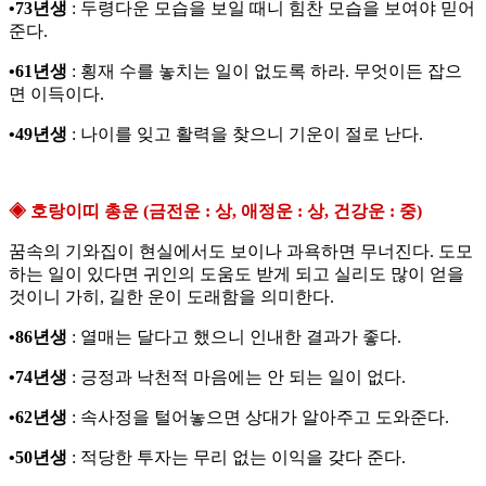
•73년생
: 두령다운 모습을 보일 때니 힘찬 모습을 보여야 믿어
준다.
•61년생
: 횡재 수를 놓치는 일이 없도록 하라. 무엇이든 잡으
면 이득이다.
•49년생
: 나이를 잊고 활력을 찾으니 기운이 절로 난다.
◈ 호랑이띠 총운 (금전운 : 상, 애정운 : 상, 건강운 : 중)
꿈속의 기와집이 현실에서도 보이나 과욕하면 무너진다. 도모
하는 일이 있다면 귀인의 도움도 받게 되고 실리도 많이 얻을
것이니 가히, 길한 운이 도래함을 의미한다.
•86년생
: 열매는 달다고 했으니 인내한 결과가 좋다.
•74년생
: 긍정과 낙천적 마음에는 안 되는 일이 없다.
•62년생
: 속사정을 털어놓으면 상대가 알아주고 도와준다.
•50년생
: 적당한 투자는 무리 없는 이익을 갖다 준다.