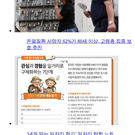
온열질환 사망자 62%가 80세 이상, 고령층 집중 보
호 추진
‘내게 맞는 일자리 찾기’ 일자리 탐험 노트