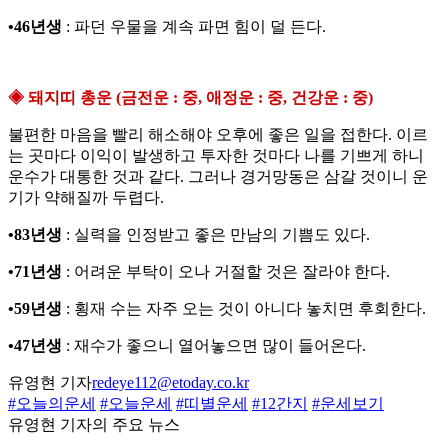
•46년생
: 파던 우물을 계속 파면 힘이 덜 든다.
◈ 돼지띠 총운 (금전운 : 중, 애정운 : 중, 건강운 : 중)
불편한 마음을 빨리 해소해야 오후에 좋은 일을 접한다. 이르
는 곳마다 이익이 발생하고 투자한 것마다 나를 기쁘게 하니
운수가 대통한 것과 같다. 그러나 경거망동은 삼갈 것이니 운
기가 약해질까 두렵다.
•83년생
: 실력을 인정받고 좋은 만남의 기쁨도 있다.
•71년생
: 어려운 부탁이 오나 거절할 것은 잘라야 한다.
•59년생
: 횡재 수는 자주 오는 것이 아니다 놓치면 후회한다.
•47년생
: 재수가 좋으니 열어놓으면 많이 들어온다.
유영현 기자
redeye112@etoday.co.kr
#오늘의운세
#오늘운세
#띠별운세
#12간지
#운세보기
유영현 기자의 주요 뉴스