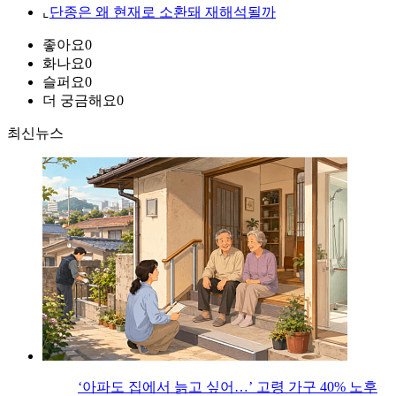
⌞
단종은 왜 현재로 소환돼 재해석될까
좋아요
0
화나요
0
슬퍼요
0
더 궁금해요
0
최신뉴스
‘아파도 집에서 늙고 싶어…’ 고령 가구 40% 노후