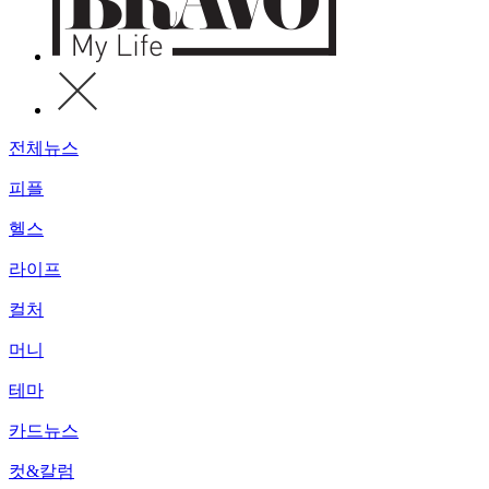
전체뉴스
피플
헬스
라이프
컬처
머니
테마
카드뉴스
컷&칼럼