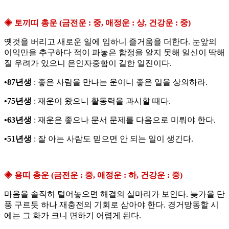
◈ 토끼띠 총운 (금전운 : 중, 애정운 : 상, 건강운 : 중)
옛것을 버리고 새로운 일에 임하니 즐거움을 더한다. 눈앞의
이익만을 추구하다 적이 파놓은 함정을 알지 못해 일신이 딱해
질 우려가 있으니 은인자중함이 길한 일진이다.
•87년생
: 좋은 사람을 만나는 운이니 좋은 일을 상의하라.
•75년생
: 재운이 왔으니 활동력을 과시할 때다.
•63년생
: 재운은 좋으나 문서 문제를 다음으로 미뤄야 한다.
•51년생
: 잘 아는 사람도 믿으면 안 되는 일이 생긴다.
◈ 용띠 총운 (금전운 : 중, 애정운 : 하, 건강운 : 중)
마음을 솔직히 털어놓으면 해결의 실마리가 보인다. 늦가을 단
풍 구르듯 하나 재충전의 기회로 삼아야 한다. 경거망동할 시
에는 그 화가 크니 면하기 어렵게 된다.