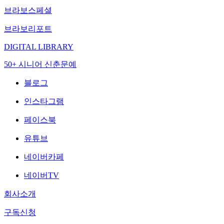
브라보스페셜
브라보리포트
DIGITAL LIBRARY
50+ 시니어 신춘문예
블로그
인스타그램
페이스북
유튜브
네이버카페
네이버TV
회사소개
구독신청