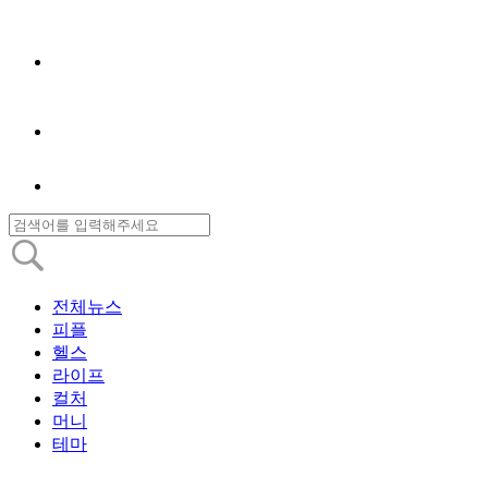
전체뉴스
피플
헬스
라이프
컬처
머니
테마