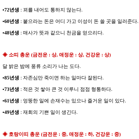
•72년생
: 꾀를 내어도 통하지 않는다.
•60년생
: 붙으라는 돈은 어디 가고 이성이 돈 쓸 곳을 일러준다.
•48년생
: 매사가 뜻과 같으니 천금을 얻으리다.
◈ 소띠 총운 (금전운 : 상, 애정운 : 상, 건강운 : 상)
달 밝은 밤에 풍류 소리가 나는 도다.
•85년생
: 자존심만 죽이면 하는 일마다 잘된다.
•73년생
: 적은 것 쌓아 큰 것 이루니 점점 형통하다.
•61년생
: 엉뚱한 일에 손재수는 있으나 즐거운 일이 있다.
•49년생
: 재회의 기쁜 일이 생긴다.
◈ 호랑이띠 총운 (금전운 : 중, 애정운 : 하, 건강운 : 중)