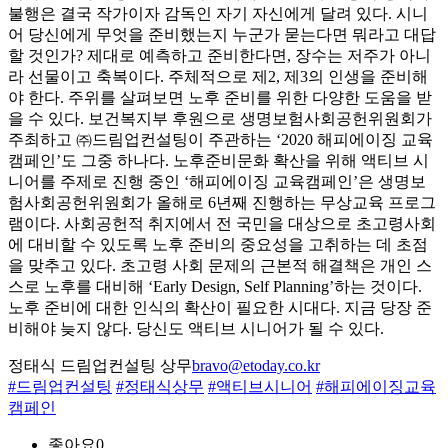
불행은 결국 작가이자 감독인 자기 자신에게 달려 있다. 시니
어 당신에게 무엇을 준비했는지 누군가 묻는다면 뭐라고 대답
할 것인가? 제대로 예측하고 준비한다면, 장수는 저주가 아니
라 선물이고 축복이다. 주체적으로 제2, 제3의 인생을 준비해
야 한다. 주위를 살펴보면 노후 준비를 위한 다양한 도움을 받
을 수 있다. 보건복지부 후원으로 생명보험사회공헌위원회가
주최하고 ㈜드림업컨설팅이 주관하는 ‘2020 해피에이징 교육
캠페인’도 그중 하나다. 노후준비문화 확산을 위해 액티브 시
니어를 주제로 진행 중인 ‘해피에이징 교육캠페인’은 생명보
험사회공헌위원회가 올해로 6년째 진행하는 무상교육 프로그
램이다. 사회공헌적 취지에서 전 국민을 대상으로 초고령사회
에 대비할 수 있도록 노후 준비의 중요성을 고취하는 데 초점
을 맞추고 있다. 초고령 사회 문제의 근본적 해결책은 개인 스
스로 노후를 대비해 ‘Early Design, Self Planning’하는 것이다.
노후 준비에 대한 인식의 확산이 필요한 시대다. 지금 당장 준
비해야 늦지 않다. 당신도 액티브 시니어가 될 수 있다.
정태식 드림업컨설팅 상무
bravo@etoday.co.kr
#드림업컨설팅
#정태식상무
#액티브시니어
#해피에이징교육
캠페인
좋아요
0