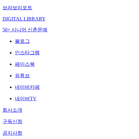
브라보리포트
DIGITAL LIBRARY
50+ 시니어 신춘문예
블로그
인스타그램
페이스북
유튜브
네이버카페
네이버TV
회사소개
구독신청
공지사항