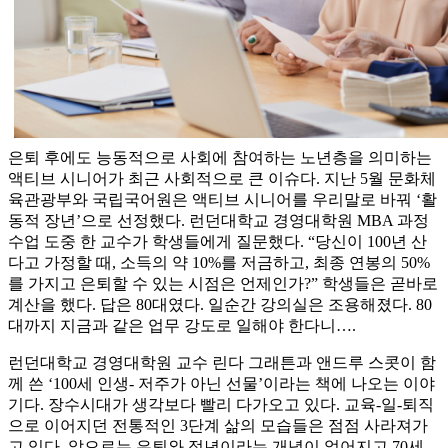
은퇴 후에도 능동적으로 사회에 참여하는 노년층을 의미하는
액티브 시니어가 최근 사회적으로 큰 이슈다. 지난 5월 문화체
육관광부와 국립국어원은 액티브 시니어를 우리말로 바꿔 ‘활
동적 장년’으로 선정했다. 런던대학교 경영대학원 MBA 과정
수업 도중 한 교수가 학생들에게 질문했다. “당신이 100년 산
다고 가정할 때, 소득의 약 10%를 저금하고, 최종 연봉의 50%
를 가지고 은퇴할 수 있는 시점은 언제인가?” 학생들은 곧바로
계산을 했다. 답은 80대였다. 일순간 강의실은 조용해졌다. 80
대까지 지금과 같은 업무 강도로 일해야 한다니….
런던대학교 경영대학원 교수 린다 그래튼과 앤드루 스콧이 함
께 쓴 ‘100세 인생- 저주가 아닌 선물’이라는 책에 나오는 이야
기다. 장수시대가 생각보다 빨리 다가오고 있다. 교육-일-퇴직
으로 이어지던 전통적인 3단계 삶의 모습들은 점점 사라져가
고 있다. 앞으로는 은퇴와 정년이라는 개념이 없어지고 70세