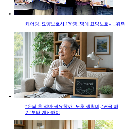
케어링, 요양보호사 170명 ‘명예 요양보호사’ 위촉
“은퇴 후 얼마 필요할까” 노후 생활비, ‘연금 빼
기’부터 계산해야