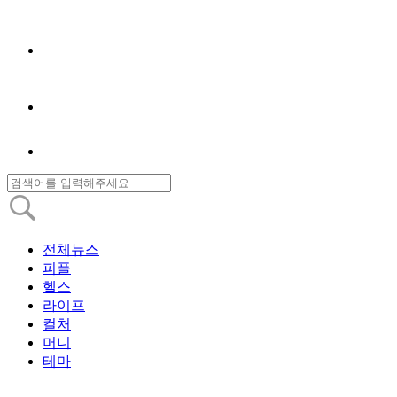
전체뉴스
피플
헬스
라이프
컬처
머니
테마