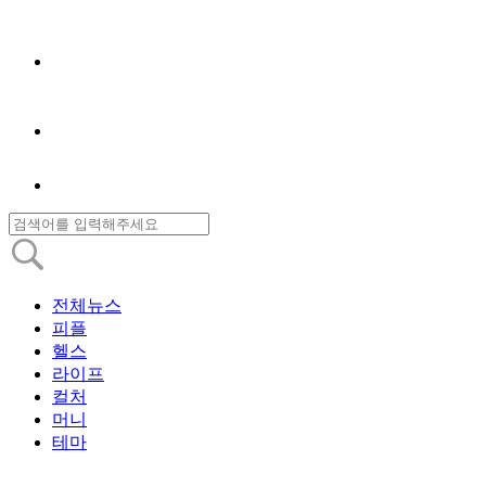
전체뉴스
피플
헬스
라이프
컬처
머니
테마