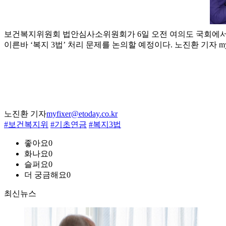
보건복지위원회 법안심사소위원회가 6일 오전 여의도 국회에서 
이른바 ‘복지 3법’ 처리 문제를 논의할 예정이다. 노진환 기자 myf
노진환 기자
myfixer@etoday.co.kr
#보건복지위
#기초연금
#복지3법
좋아요
0
화나요
0
슬퍼요
0
더 궁금해요
0
최신뉴스