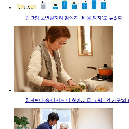
민간형 노인일자리 참여자, ‘배움 의지’도 높았다
청년보다 술·디저트 더 찾아… 日 '고령 1인 가구'의