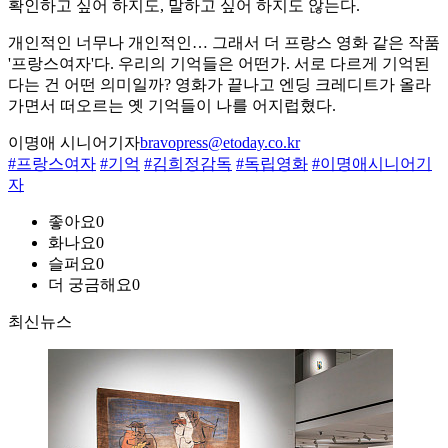
확인하고 싶어 하지도, 말하고 싶어 하지도 않는다.
개인적인 너무나 개인적인… 그래서 더 프랑스 영화 같은 작품
'프랑스여자'다. 우리의 기억들은 어떤가. 서로 다르게 기억된
다는 건 어떤 의미일까? 영화가 끝나고 엔딩 크레디트가 올라
가면서 떠오르는 옛 기억들이 나를 어지럽혔다.
이명애 시니어기자
bravopress@etoday.co.kr
#프랑스여자
#기억
#김희정감독
#독립영화
#이명애시니어기
자
좋아요
0
화나요
0
슬퍼요
0
더 궁금해요
0
최신뉴스