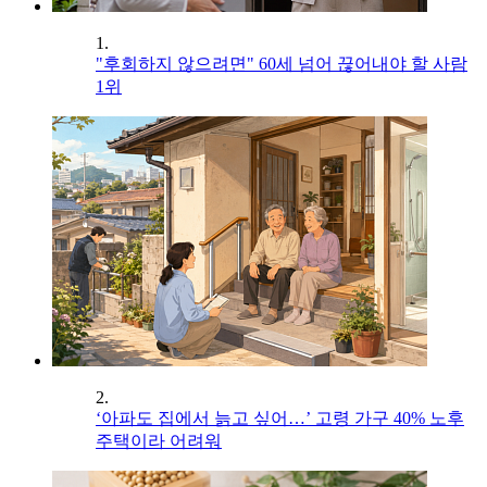
1.
"후회하지 않으려면" 60세 넘어 끊어내야 할 사람
1위
2.
‘아파도 집에서 늙고 싶어…’ 고령 가구 40% 노후
주택이라 어려워