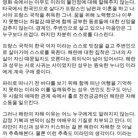
영화 속에서는 아무도 미라의 불안정에 대해 말해주지 않는다.
타국에서 한국인으로 살다가 프랑스인 남편과 이혼을 하고 나
서야 프랑스 국적을 취득한 그녀. 꿈을 위해 노력했으나 이루
지 못했다는 좌절감 때문에 함께 공부한 동료들에 대한 선망을
감추지 않는다. 경계인, 주변인으로 살고 있으나 마음만은 그
누구보다 뜨겁다. 하지만 차분히 스스로를 다스린다.
프랑스 국적의 한국 여자 미라는 스스로 빗장을 걸고 주변인으
로 살아가며 스스로를 옥죈다. 해란에 대한 집착은 그녀의 자
살이 자신 때문일지도 모른다는 죄의식이 남아 있어서다. 해란
과 성우는 서로 사귀는 사이였지만 성우는 원숙한 누나인 미라
에게 계속 구애 중이다.
파리로 떠나기 전 바다를 보기 위해 함께 떠난 여행을 기억하
지 못하는 미라와 이를 일깨워주는 성우. 연인도 친구도 아닌
두 사람의 애매한 관계 속에서 홀로 전전긍긍하던 해란은 자해
소동을 일으킨다.
그러나 해란의 자해 이유는 어느 누구에게도 알려지지 않는다.
감정 기복과 변덕이 심한 여배우의 기질로 치부되고 만다. 미
라만이 자신과 성우가 키스하는 걸 본 해란이 자해한 것 아닐
까 추측해본다. 물론 이런 추측도 미라만의 생각이다. 미라는