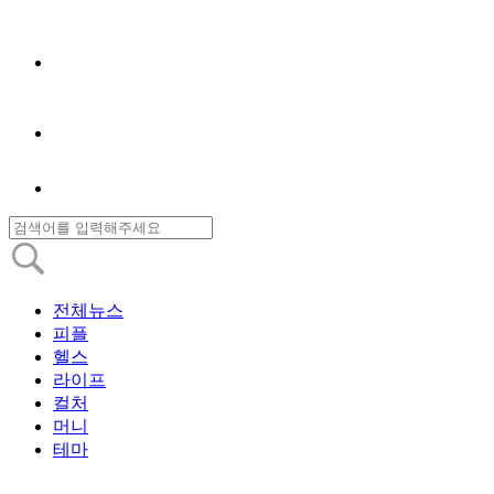
전체뉴스
피플
헬스
라이프
컬처
머니
테마