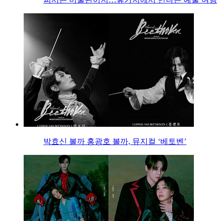
박효신 볼까 홍광호 볼까, 뮤지컬 ‘베토벤’