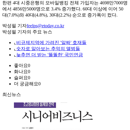
한편 4대 시중은행의 모바일뱅킹 전체 가입자는 4698만7000명
에서 4856만5000명으로 3.4% 증가했다. 60대 이상에 이어 50
대(7.0%)와 40대(4.8%), 30대(2.2%) 순으로 증가폭이 컸다.
박성필 기자
feelps@etoday.co.kr
박성필 기자의 주요 뉴스
⌞
비규제지역에 가려진 '알짜' 호재들
⌞
숫자로 알아보는 추억의 앨범들
⌞
늦추면 더 받는 '똘똘한' 국민연금
좋아요
0
화나요
0
슬퍼요
0
더 궁금해요
0
최신뉴스