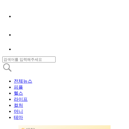
전체뉴스
피플
헬스
라이프
컬처
머니
테마