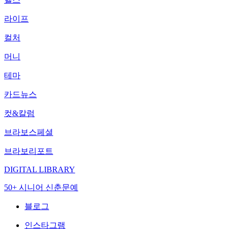
라이프
컬처
머니
테마
카드뉴스
컷&칼럼
브라보스페셜
브라보리포트
DIGITAL LIBRARY
50+ 시니어 신춘문예
블로그
인스타그램