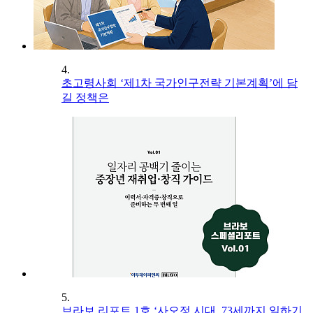
4.
초고령사회 ‘제1차 국가인구전략 기본계획’에 담
길 정책은
5.
브라보 리포트 1호 ‘사오정 시대, 73세까지 일하기