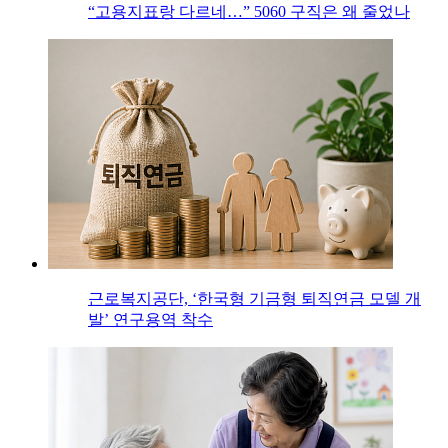
“고용지표랑 다르네…” 5060 구직은 왜 줄었나
근로복지공단, ‘한국형 기금형 퇴직연금 모델 개
발’ 연구용역 착수