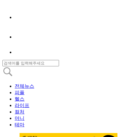
전체뉴스
피플
헬스
라이프
컬처
머니
테마