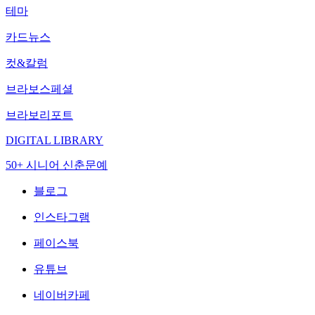
테마
카드뉴스
컷&칼럼
브라보스페셜
브라보리포트
DIGITAL LIBRARY
50+ 시니어 신춘문예
블로그
인스타그램
페이스북
유튜브
네이버카페