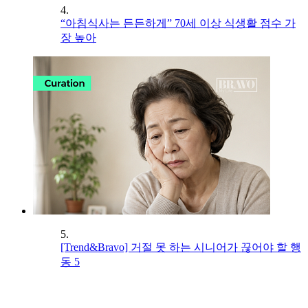
4.
“아침식사는 든든하게” 70세 이상 식생활 점수 가
장 높아
5.
[Trend&Bravo] 거절 못 하는 시니어가 끊어야 할 행
동 5