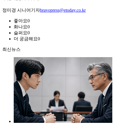
정미경 시니어기자
bravopress@etoday.co.kr
좋아요
0
화나요
0
슬퍼요
0
더 궁금해요
0
최신뉴스