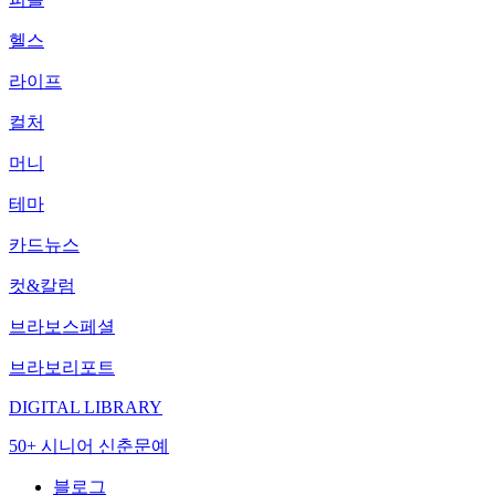
헬스
라이프
컬처
머니
테마
카드뉴스
컷&칼럼
브라보스페셜
브라보리포트
DIGITAL LIBRARY
50+ 시니어 신춘문예
블로그