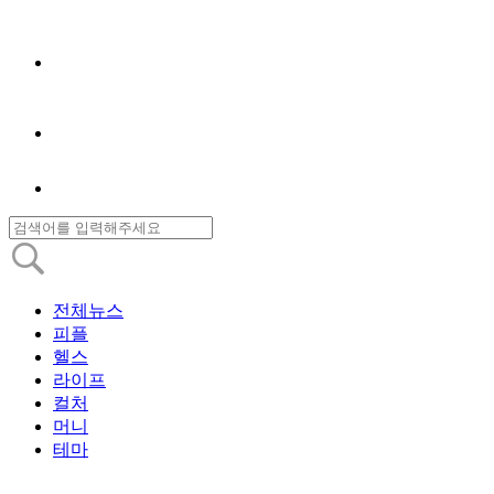
전체뉴스
피플
헬스
라이프
컬처
머니
테마