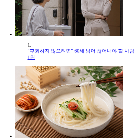
1.
"후회하지 않으려면" 60세 넘어 끊어내야 할 사람
1위