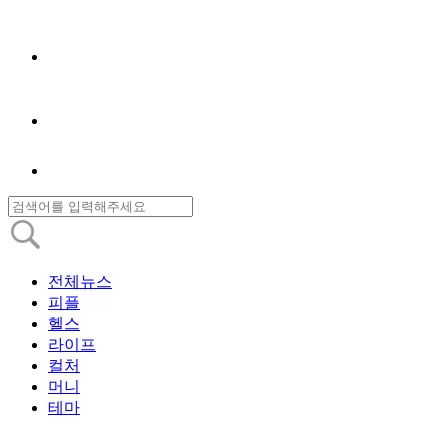
전체뉴스
피플
헬스
라이프
컬처
머니
테마