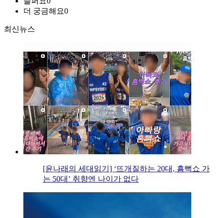
슬퍼요
0
더 궁금해요
0
최신뉴스
[윤나래의 세대읽기] ‘뜨개질하는 20대, 흠뻑쇼 가
는 50대’ 취향엔 나이가 없다