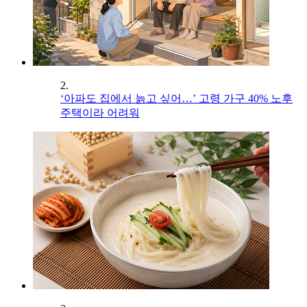
2.
‘아파도 집에서 늙고 싶어…’ 고령 가구 40% 노후
주택이라 어려워