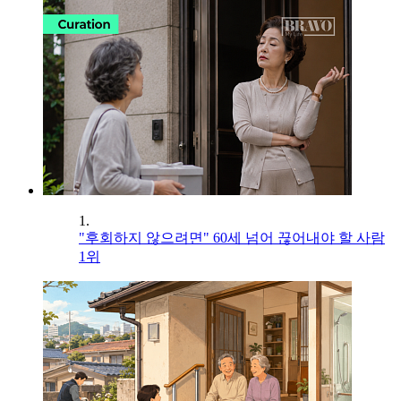
1.
"후회하지 않으려면" 60세 넘어 끊어내야 할 사람
1위