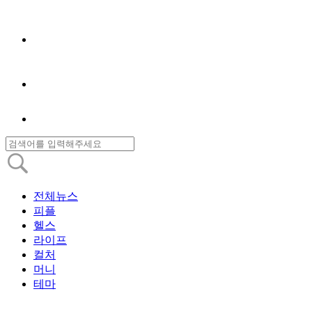
전체뉴스
피플
헬스
라이프
컬처
머니
테마