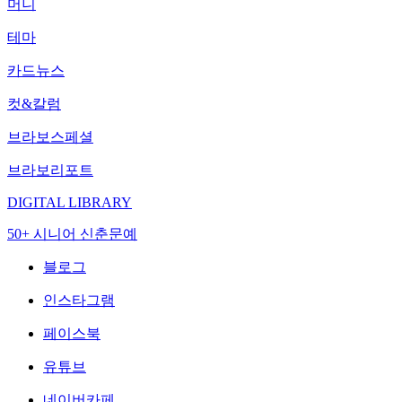
머니
테마
카드뉴스
컷&칼럼
브라보스페셜
브라보리포트
DIGITAL LIBRARY
50+ 시니어 신춘문예
블로그
인스타그램
페이스북
유튜브
네이버카페