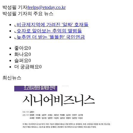
박성필 기자
feelps@etoday.co.kr
박성필 기자의 주요 뉴스
⌞
비규제지역에 가려진 '알짜' 호재들
⌞
숫자로 알아보는 추억의 앨범들
⌞
늦추면 더 받는 '똘똘한' 국민연금
좋아요
0
화나요
0
슬퍼요
0
더 궁금해요
0
최신뉴스