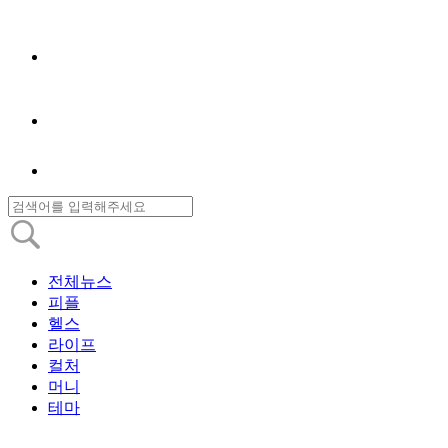
전체뉴스
피플
헬스
라이프
컬처
머니
테마