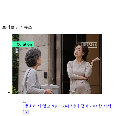
브라보 인기뉴스
1.
"후회하지 않으려면" 60세 넘어 끊어내야 할 사람
1위