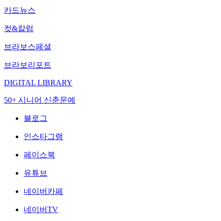
카드뉴스
컷&칼럼
브라보스페셜
브라보리포트
DIGITAL LIBRARY
50+ 시니어 신춘문예
블로그
인스타그램
페이스북
유튜브
네이버카페
네이버TV