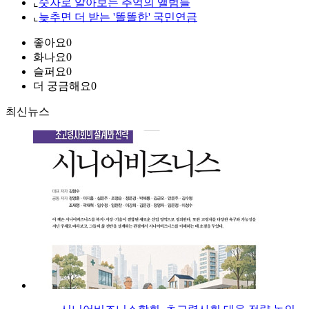
⌞
숫자로 알아보는 추억의 앨범들
⌞
늦추면 더 받는 '똘똘한' 국민연금
좋아요
0
화나요
0
슬퍼요
0
더 궁금해요
0
최신뉴스