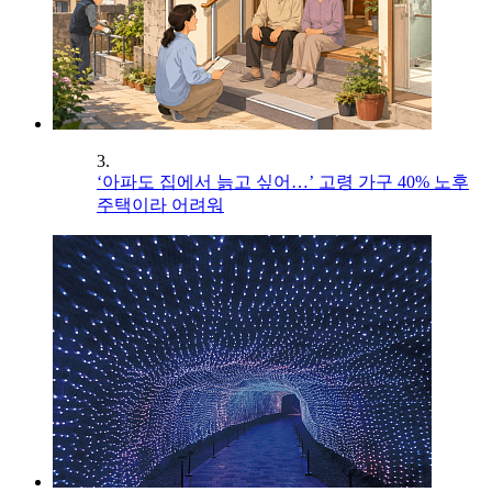
3.
‘아파도 집에서 늙고 싶어…’ 고령 가구 40% 노후
주택이라 어려워