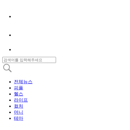
전체뉴스
피플
헬스
라이프
컬처
머니
테마