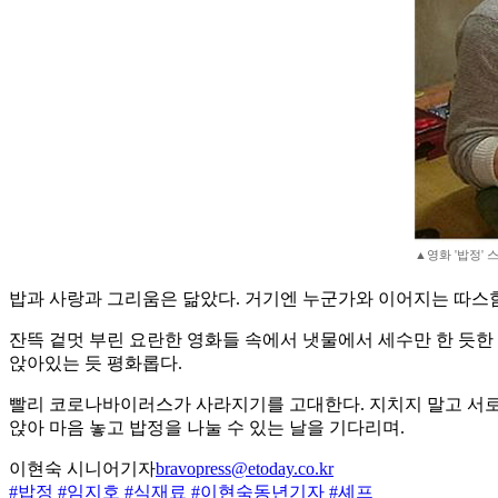
▲영화 '밥정' 
밥과 사랑과 그리움은 닮았다. 거기엔 누군가와 이어지는 따스함
잔뜩 겉멋 부린 요란한 영화들 속에서 냇물에서 세수만 한 듯한 
앉아있는 듯 평화롭다.
빨리 코로나바이러스가 사라지기를 고대한다. 지치지 말고 서로 
앉아 마음 놓고 밥정을 나눌 수 있는 날을 기다리며.
이현숙 시니어기자
bravopress@etoday.co.kr
#밥정
#임지호
#식재료
#이현숙동년기자
#셰프