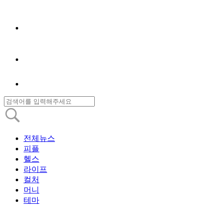
전체뉴스
피플
헬스
라이프
컬처
머니
테마