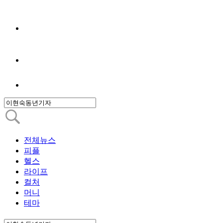
전체뉴스
피플
헬스
라이프
컬처
머니
테마