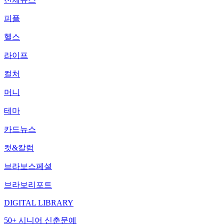
피플
헬스
라이프
컬처
머니
테마
카드뉴스
컷&칼럼
브라보스페셜
브라보리포트
DIGITAL LIBRARY
50+ 시니어 신춘문예