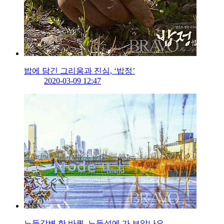
밥에 담긴 그리움과 진심, ‘밥정’
2020-03-09 12:47
노들강변 한 바퀴, 노들섬에 가 보았나요.