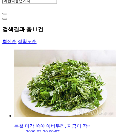
검색결과 총
11
건
최신순
정확도순
봄철 미각 쑥쑥 쑥버무리, 지금이 딱~
2020-03-30 09:57