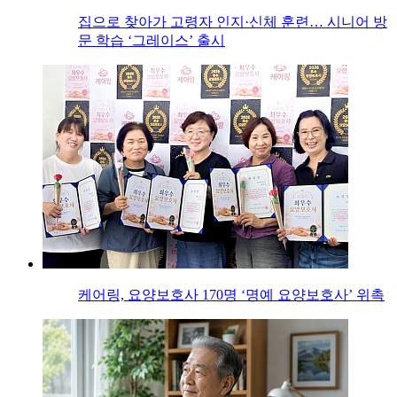
집으로 찾아가 고령자 인지·신체 훈련… 시니어 방
문 학습 ‘그레이스’ 출시
케어링, 요양보호사 170명 ‘명예 요양보호사’ 위촉