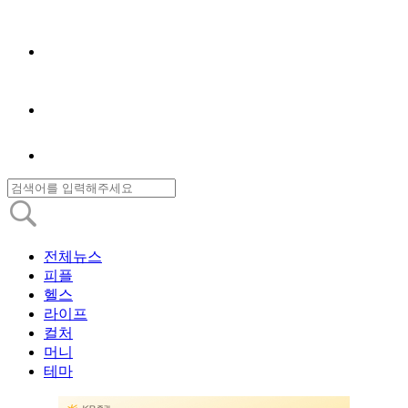
전체뉴스
피플
헬스
라이프
컬처
머니
테마