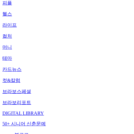
피플
헬스
라이프
컬처
머니
테마
카드뉴스
컷&칼럼
브라보스페셜
브라보리포트
DIGITAL LIBRARY
50+ 시니어 신춘문예