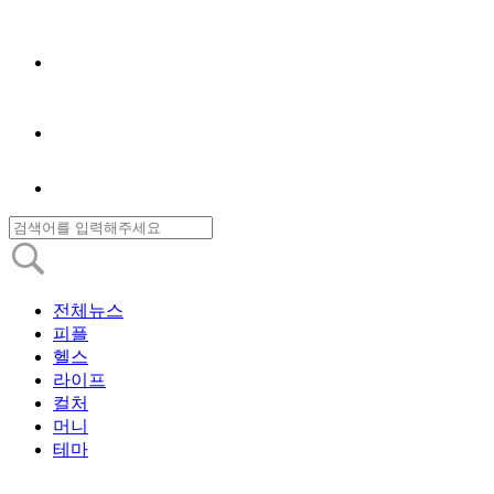
전체뉴스
피플
헬스
라이프
컬처
머니
테마