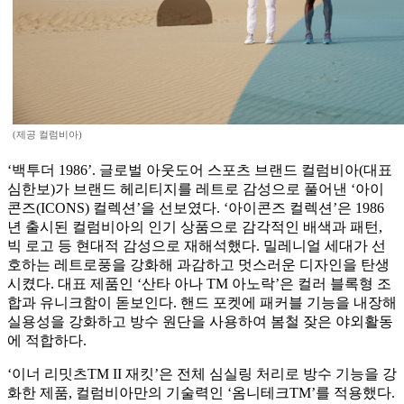
(제공 컬럼비아)
‘백투더 1986’. 글로벌 아웃도어 스포츠 브랜드 컬럼비아(대표
심한보)가 브랜드 헤리티지를 레트로 감성으로 풀어낸 ‘아이
콘즈(ICONS) 컬렉션’을 선보였다. ‘아이콘즈 컬렉션’은 1986
년 출시된 컬럼비아의 인기 상품으로 감각적인 배색과 패턴,
빅 로고 등 현대적 감성으로 재해석했다. 밀레니얼 세대가 선
호하는 레트로풍을 강화해 과감하고 멋스러운 디자인을 탄생
시켰다. 대표 제품인 ‘산타 아나 TM 아노락’은 컬러 블록형 조
합과 유니크함이 돋보인다. 핸드 포켓에 패커블 기능을 내장해
실용성을 강화하고 방수 원단을 사용하여 봄철 잦은 야외활동
에 적합하다.
‘이너 리밋츠TM II 재킷’은 전체 심실링 처리로 방수 기능을 강
화한 제품, 컬럼비아만의 기술력인 ‘옴니테크TM’를 적용했다.