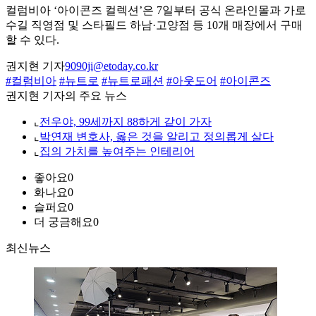
컬럼비아 ‘아이콘즈 컬렉션’은 7일부터 공식 온라인몰과 가로
수길 직영점 및 스타필드 하남·고양점 등 10개 매장에서 구매
할 수 있다.
권지현 기자
9090ji@etoday.co.kr
#컬럼비아
#뉴트로
#뉴트로패션
#아웃도어
#아이콘즈
권지현 기자의 주요 뉴스
⌞
전우야, 99세까지 88하게 같이 가자
⌞
박연재 변호사, 옳은 것을 알리고 정의롭게 살다
⌞
집의 가치를 높여주는 인테리어
좋아요
0
화나요
0
슬퍼요
0
더 궁금해요
0
최신뉴스