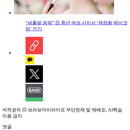
“새출발 꿈꿔” 日 중년 여성 사이서 ‘재점화 메이크
업’ 인기
저작권자 ⓒ 브라보마이라이프 무단전재 및 재배포, AI학습
이용 금지
댓글