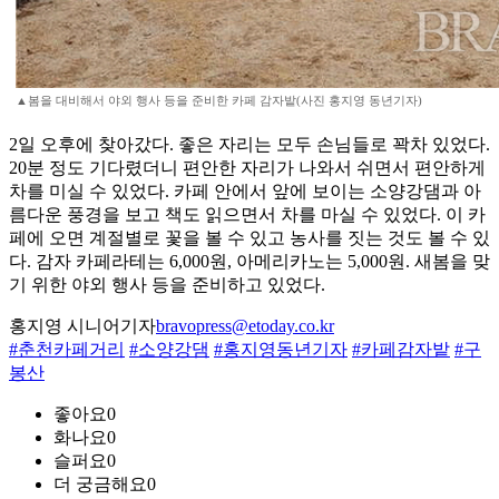
▲봄을 대비해서 야외 행사 등을 준비한 카페 감자밭(사진 홍지영 동년기자)
2일 오후에 찾아갔다. 좋은 자리는 모두 손님들로 꽉차 있었다.
20분 정도 기다렸더니 편안한 자리가 나와서 쉬면서 편안하게
차를 미실 수 있었다. 카페 안에서 앞에 보이는 소양강댐과 아
름다운 풍경을 보고 책도 읽으면서 차를 마실 수 있었다. 이 카
페에 오면 계절별로 꽃을 볼 수 있고 농사를 짓는 것도 볼 수 있
다. 감자 카페라테는 6,000원, 아메리카노는 5,000원. 새봄을 맞
기 위한 야외 행사 등을 준비하고 있었다.
홍지영 시니어기자
bravopress@etoday.co.kr
#춘천카페거리
#소양강댐
#홍지영동년기자
#카페감자밭
#구
봉산
좋아요
0
화나요
0
슬퍼요
0
더 궁금해요
0