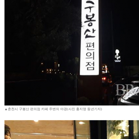
▲춘천시 구봉산 편의점 카페 주변의 야경(사진 홍지영 동년기자)