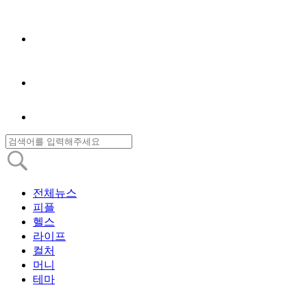
전체뉴스
피플
헬스
라이프
컬처
머니
테마