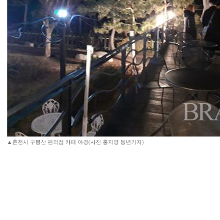
▲춘천시 구봉산 편의점 카페 야경(사진 홍지영 동년기자)