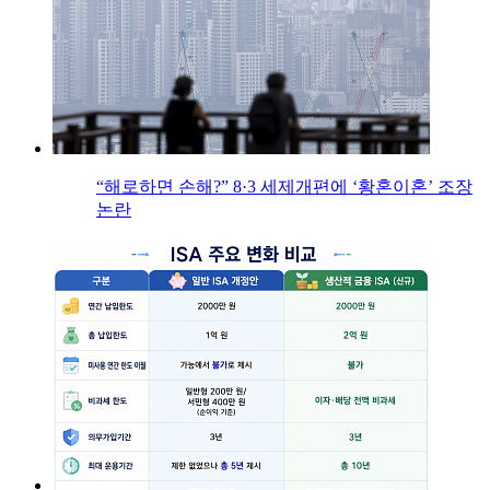
“해로하면 손해?” 8·3 세제개편에 ‘황혼이혼’ 조장
논란