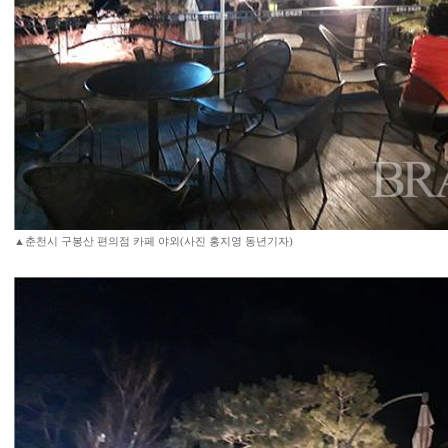
▲춘천시 구봉산 편의점 카페 야외(사진 홍지영 동년기자)