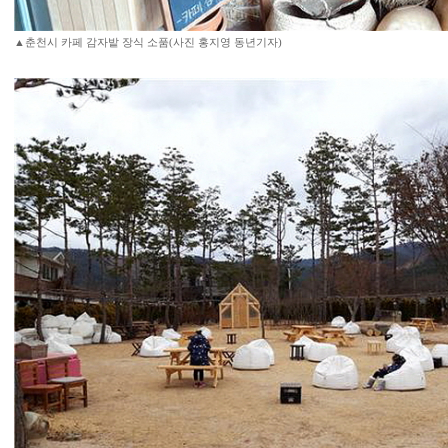
▲춘천시 카페 감자밭 장식 소품(사진 홍지영 동년기자)