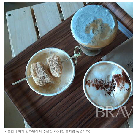
▲춘천시 카페 감자밭에서 주문한 차(사진 홍지영 동년기자)