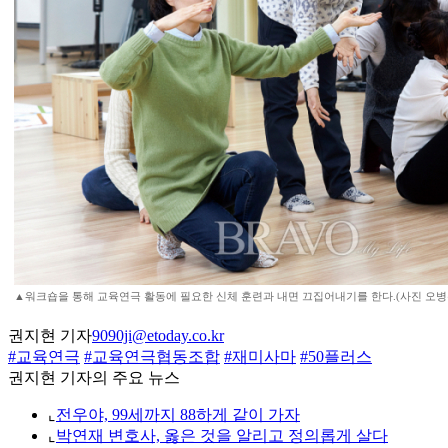
▲워크숍을 통해 교육연극 활동에 필요한 신체 훈련과 내면 끄집어내기를 한다.(사진 오병돈 프리랜
권지현 기자
9090ji@etoday.co.kr
#교육연극
#교육연극협동조합
#재미사마
#50플러스
권지현 기자의 주요 뉴스
⌞
전우야, 99세까지 88하게 같이 가자
⌞
박연재 변호사, 옳은 것을 알리고 정의롭게 살다