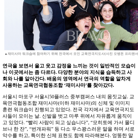
▲재미사마 워크숍에 참여하기 위해 전국에서 모인 교육연극지도사(사진 오병돈 프리랜서 obdli
연극을 보면서 울고 웃고 감정을 느끼는 것이 일반적인 모습이
나 이곳에서는 좀 다르다. 다양한 분야의 지식을 습득하고 사
회와 나를 알아간다. 배움의 영역에서 연극의 역할을 알차게
사용하는 교육연극협동조합 ‘재미사마’를 찾아갔다.
서울시 마포구 서울시50플러스 중부캠퍼스 내의 몸짓교실. 교
육연극협동조합 재미사마(이하 재미사마)의 신체 및 이미지
훈련 워크숍이 진행되고 있었다. 전국 각지에서 교육연극지도
사들이 모이는 날. 신발을 벗고 마루 위에서 자유롭게 움직이
고 있었다. “빨리 사람이 되고 싶습니다”, “모히토에 가서 몰디
브나 한 잔”, “번개파워” 등 다소 우스꽝스러운 말을 하며 서로
악수를 하고, 특이한 신체 표현도 함께 따라해본다. 엉뚱한 말