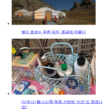
별이 흐르는 푸른 대지, 몽골에 머물다
[사우나+웰니스]④ 목욕 가방에 ‘이것’도 챙겼나
요?