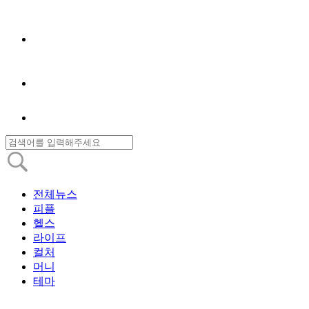
전체뉴스
피플
헬스
라이프
컬처
머니
테마