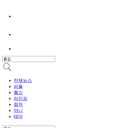
전체뉴스
피플
헬스
라이프
컬처
머니
테마