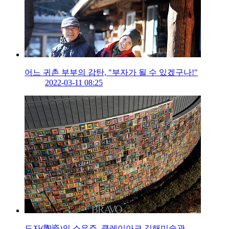
어느 귀촌 부부의 감탄, "부자가 될 수 있겠구나!"
2022-03-11 08:25
도자(陶瓷)의 소우주, 클레이아크 김해미술관